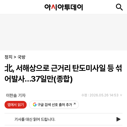
뉴
최
속
정
사
경
국
오
피
아
문
포
스
신
보
치
회
제
제
피
플
투
화
토
니
시
·
정치
언
티
스
>
국방
포
北, 서해상으로 근거리 탄도미사일 등 섞
츠
어발사…37일만(종합)
ENGLISH
中
Tiếng
文
Việt
이한솔 기자
수정 : 2026.05.26 14:53
앱에서 읽기
구글 검색 선호 출처 추가
지
신
후
제
회
앱
면
문
원
보
사
설
기사를 대신 읽어 드립니다.
보
구
하
24
소
치
기
독
기
시
개