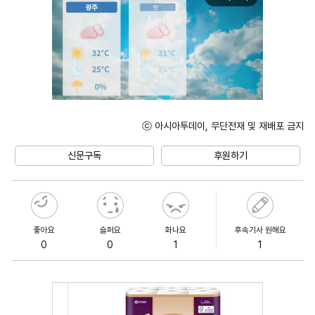
ⓒ 아시아투데이, 무단전재 및 재배포 금지
Unmute
신문구독
후원하기
좋아요
슬퍼요
화나요
후속기사 원해요
0
0
1
1