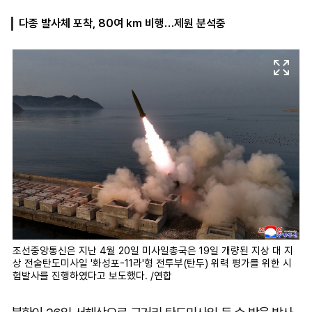
다종 발사체 포착, 80여 km 비행…제원 분석중
마
운
대
켓
세
학
파
동
워
문
골
프
조선중앙통신은 지난 4월 20일 미사일총국은 19일 개량된 지상 대 지
상 전술탄도미사일 '화성포-11라'형 전투부(탄두) 위력 평가를 위한 시
험발사를 진행하였다고 보도했다. /연합