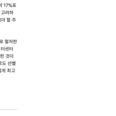
약 17%포
 고려하
야 할 주
로 철저한
이터센터
단한 것이
로도 선별
업계 최고