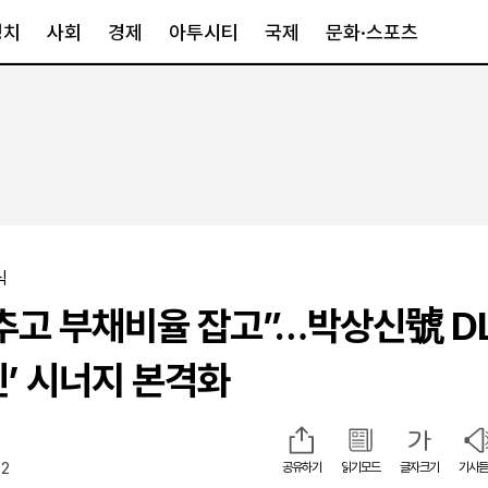
정치
사회
경제
아투시티
국제
문화·스포츠
경제
아투시티
국제
경제일반
종합
세계일반
정책
메트로
아시아·호주
금융·증권
경기·인천
북미
산업
세종·충청
중남미
식
IT·과학
영남
유럽
추고 부채비율 잡고”…박상신號 DL,
부동산
호남
중동·아프리
유통
강원
진’ 시너지 본격화
중기·벤처
제주
32
공유하기
읽기모드
글자크기
기사듣
인스타그램