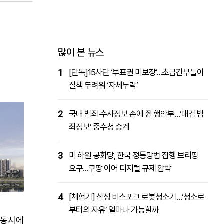
패밀리사이트
마켓파워
아투TV
대학동문골프최강전
많이 본 뉴스
1
[단독]15사단 ‘투표권 미보장’…초급간부들이
질책 두려워 ‘자체누락’
2
국내 범죄·수사정보 손에 쥔 행안부…‘대검 범
죄정보’ 중수청 승계
3
미 하원 공화당, 한국 정통망법 집행 브리핑
요구…쿠팡 이어 디지털 규제 압박
4
[체험기] 삼성 비스포크 로봇청소기…‘청소로
부터의 자유’ 얼마나 가능할까
 동시에