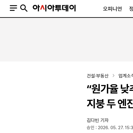
오피니언
오피니언
정치
사회
사설
정치일반
사회일반
칼럼·기고
청와대
사건·사고
기자의 눈
국회·정당
법원·검찰
피플
북한
교육·행정
건설·부동산
업계소
외교
노동·복지·환경
“원가율 낮
국방
보건·의학
정부
지붕 두 엔
김다빈 기자
SNS
승인 : 2026. 05. 27. 15:
뉴스스탠드
네이버블로그
아투TV(유튜브)
페이스북