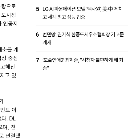
바탕으로
5
LG AI 파운데이션 모델 ‘엑사원’, 美·中 제치
 도시정
고 세계 최고 성능 입증
과 인공지
6
런민망, 권기식 한중도시우호협회장 기고문
게재
해소를 계
익성 중심
7
‘모솔연애2’ 최혁준, “시청자 불편하게 해 죄
공고해진
송”
해지고 있
기
포인트 이
다. DL
으며, 전
으로 연결됐