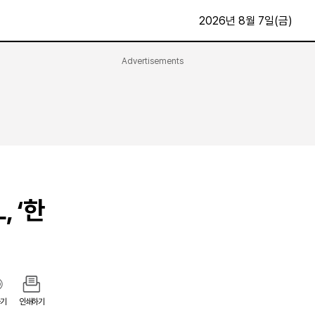
2026년 8월 7일(금)
Advertisements
문화·스포츠
최신
전체
방송
지면보기
가요
구독신청
영화
First Edition
문화
후원하기
 ‘한
카
종교
제보24시
스포츠
알립니다
여행
기
인쇄하기