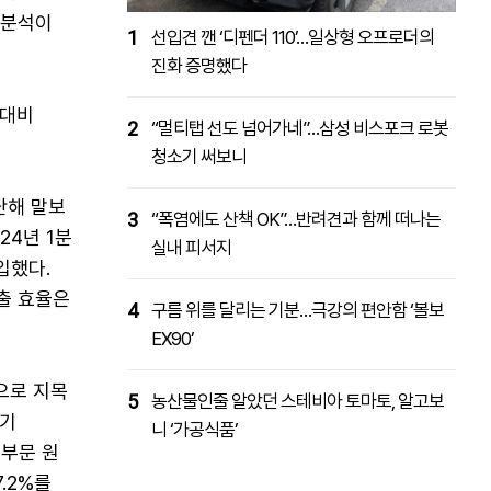
 분석이
1
선입견 깬 ‘디펜더 110’…일상형 오프로더의
진화 증명했다
 대비
2
“멀티탭 선도 넘어가네”…삼성 비스포크 로봇
청소기 써보니
난해 말보
3
“폭염에도 산책 OK”…반려견과 함께 떠나는
24년 1분
실내 피서지
입했다.
출 효율은
4
구름 위를 달리는 기분…극강의 편안함 ‘볼보
EX90’
으로 지목
5
농산물인줄 알았던 스테비아 토마토, 알고보
분기
니 ‘가공식품’
 부문 원
.2%를