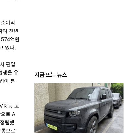
, 순이익
록하며 전년
1574억원
고 있다.
사 편입
경쟁을 유
지금 뜨는 뉴스
작업이 본
MR 등 고
으로 AI
 정립했
공통으로