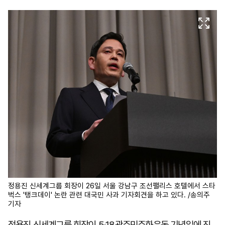
마
운
대
켓
세
학
파
동
워
문
골
프
정용진 신세계그룹 회장이 26일 서울 강남구 조선팰리스 호텔에서 스타
벅스 '탱크데이' 논란 관련 대국민 사과 기자회견을 하고 있다. /송의주
기자
정용진 신세계그룹 회장이 5·18광주민주화운동 기념일에 진