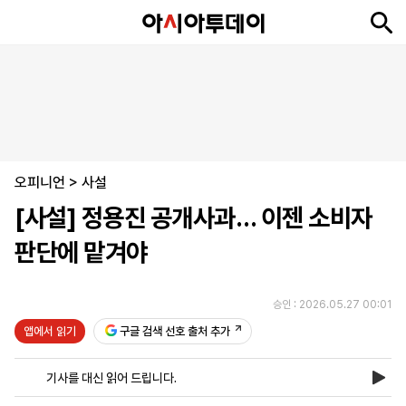
뉴
최
속
정
사
경
국
오
피
아
문
포
스
신
보
치
회
제
제
피
플
투
화
토
니
시
·
오피니언
언
티
스
>
사설
포
[사설] 정용진 공개사과… 이젠 소비자
츠
판단에 맡겨야
ENGLISH
中
Tiếng
文
Việt
승인 : 2026.05.27 00:01
앱에서 읽기
구글 검색 선호 출처 추가
지
신
후
제
회
앱
면
문
원
보
사
설
기사를 대신 읽어 드립니다.
보
구
하
24
소
치
기
독
기
시
개