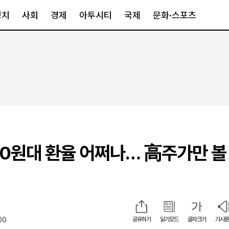
정치
사회
경제
아투시티
국제
문화·스포츠
경제
아투시티
국제
경제일반
종합
세계일반
정책
메트로
아시아·호주
금융·증권
경기·인천
북미
산업
세종·충청
중남미
IT·과학
영남
유럽
500원대 환율 어쩌나… 高주가만 볼
부동산
호남
중동·아프리
유통
강원
중기·벤처
제주
00
공유하기
읽기모드
글자크기
기사듣
인스타그램