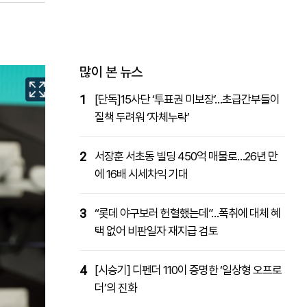
패밀리사이트
마켓파워
아투TV
대학동문골프최강전
많이 본 뉴스
1
[단독]15사단 ‘투표권 미보장’…초급간부들이
질책 두려워 ‘자체누락’
2
서장훈 서초동 빌딩 450억 매물로…26년 만
에 16배 시세차익 기대
3
“롯데 야구보러 헌혈했는데”…폭취에 대체 혜
택 없어 비판일자 재지급 검토
4
[시승기] 디펜더 110이 증명한 ‘일상형 오프로
더’의 진화