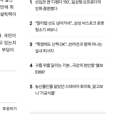
1
선입견 깬 ‘디펜더 110’…일상형 오프로더의
 만에 최
진화 증명했다
 설득력이
2
“멀티탭 선도 넘어가네”…삼성 비스포크 로봇
청소기 써보니
. 국민이
고 있는지
3
“폭염에도 산책 OK”…반려견과 함께 떠나는
비 부담이
실내 피서지
4
구름 위를 달리는 기분…극강의 편안함 ‘볼보
EX90’
5
농산물인줄 알았던 스테비아 토마토, 알고보
니 ‘가공식품’
후원하기