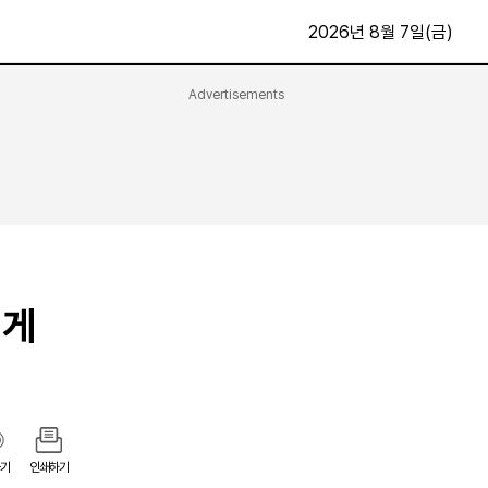
2026년 8월 7일(금)
Advertisements
문화·스포츠
최신
전체
방송
지면보기
가요
구독신청
영화
First Edition
문화
후원하기
 게
카
종교
제보24시
스포츠
알립니다
여행
기
인쇄하기