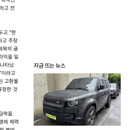
라고 전
두고 "한
라고 주장
 제목의 글
차익을 일
 나타났
지금 뜨는 뉴스
상"이라고
된 고환율
규정한 것
 급락을
 경제 체력
학적 불안