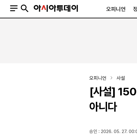
오피니언
오피니언
정치
사회
사설
정치일반
사회일반
칼럼·기고
청와대
사건·사고
기자의 눈
국회·정당
법원·검찰
피플
북한
교육·행정
오피니언
사설
외교
노동·복지·환경
[사설] 1
국방
보건·의학
정부
아니다
SNS
승인 : 2026. 05. 27. 00:
뉴스스탠드
네이버블로그
아투TV(유튜브)
페이스북