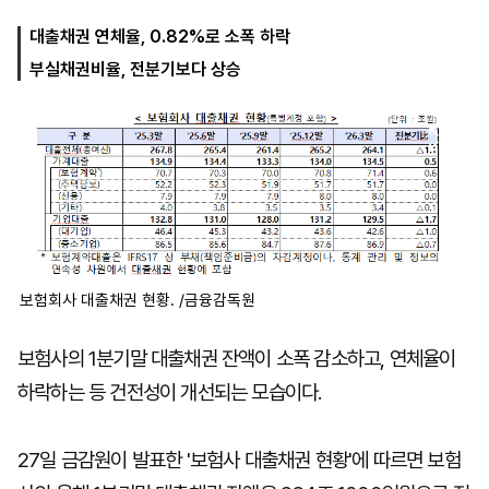
대출채권 연체율, 0.82%로 소폭 하락
부실채권비율, 전분기보다 상승
마
운
대
켓
세
학
파
동
워
문
골
프
보험회사 대출채권 현황. /금융감독원
보험사의 1분기말 대출채권 잔액이 소폭 감소하고, 연체율이
하락하는 등 건전성이 개선되는 모습이다.
27일 금감원이 발표한 '보험사 대출채권 현황'에 따르면 보험