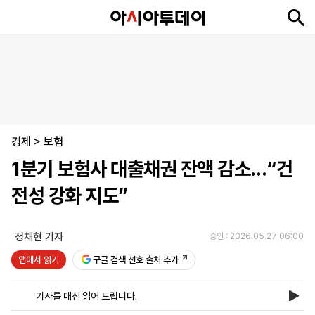
뉴
최
속
정
사
경
국
오
피
아
문
포
스
신
보
치
회
제
제
피
플
투
화
토
니
시
·
경제
언
티
스
>
보험
포
1분기 보험사 대출채권 잔액 감소…“건
츠
전성 강화 지도”
ENGLISH
中
Tiếng
文
Việt
정채현 기자
승인 : 2026.05.27 06:00
앱에서 읽기
구글 검색 선호 출처 추가
지
신
후
제
회
앱
면
문
원
보
사
설
기사를 대신 읽어 드립니다.
보
구
하
24
소
치
기
독
기
시
개