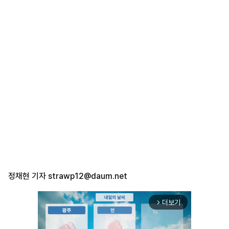
정채현 기자
strawp12@daum.net
더보기
arrow_forward_ios