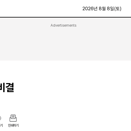
2026년 8월 8일(토)
Advertisements
문화·스포츠
최신
전체
방송
지면보기
가요
구독신청
영화
First Edition
문화
후원하기
비결
카
종교
제보24시
스포츠
알립니다
여행
기
인쇄하기