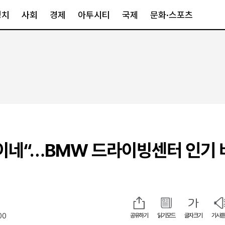
정치
사회
경제
아투시티
국제
문화·스포츠
경제
아투시티
국제
경제일반
종합
세계일반
정책
메트로
아시아·호주
금융·증권
경기·인천
북미
산업
세종·충청
중남미
IT·과학
영남
유럽
이네“…BMW 드라이빙센터 인기 
부동산
호남
중동·아프리
유통
강원
중기·벤처
제주
00
공유하기
읽기모드
글자크기
기사듣
인스타그램