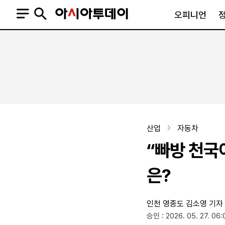
오피니언
오피니언
정치
사회
사설
정치일반
사회일반
칼럼·기고
청와대
사건·사고
기자의 눈
국회·정당
법원·검찰
피플
북한
교육·행정
산업
자동차
외교
노동·복지·환경
“빠방 천국
국방
보건·의학
정부
은?
인천 영종도
김소영 기자
SNS
승인 : 2026. 05. 27. 06:
뉴스스탠드
네이버블로그
아투TV(유튜브)
페이스북