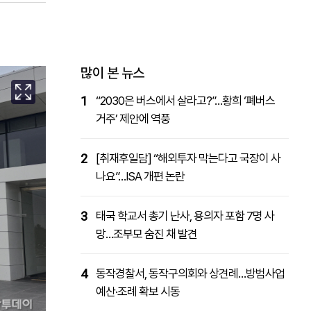
패밀리사이트
마켓파워
아투TV
대학동문골프최강전
많이 본 뉴스
1
“2030은 버스에서 살라고?”…황희 ‘폐버스
거주’ 제안에 역풍
2
[취재후일담] “해외투자 막는다고 국장이 사
나요”…ISA 개편 논란
3
태국 학교서 총기 난사, 용의자 포함 7명 사
망…조부모 숨진 채 발견
4
동작경찰서, 동작구의회와 상견례…방범사업
예산·조례 확보 시동