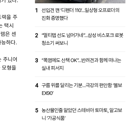
기'였다.
1
선입견 깬 ‘디펜더 110’…일상형 오프로더의
트랙을 주
진화 증명했다
는 택시
그램은 센
2
“멀티탭 선도 넘어가네”…삼성 비스포크 로봇
가능하다.
청소기 써보니
는 주니어
3
“폭염에도 산책 OK”…반려견과 함께 떠나는
 모형을
실내 피서지
4
구름 위를 달리는 기분…극강의 편안함 ‘볼보
EX90’
5
농산물인줄 알았던 스테비아 토마토, 알고보
니 ‘가공식품’