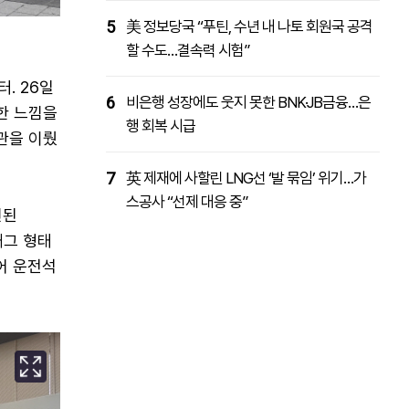
5
美 정보당국 “푸틴, 수년 내 나토 회원국 공격
할 수도…결속력 시험”
. 26일
6
비은행 성장에도 웃지 못한 BNK·JB금융…은
한 느낌을
행 회복 시급
관을 이뤘
7
英 제재에 사할린 LNG선 ‘발 묶임’ 위기…가
스공사 “선제 대응 중”
련된
재그 형태
어 운전석