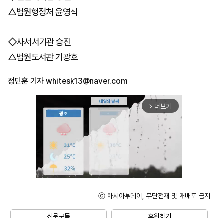
△법원행정처 윤영식
◇사서서기관 승진
△법원도서관 기광호
정민훈 기자
whitesk13@naver.com
더보기
arrow_forward_ios
ⓒ 아시아투데이, 무단전재 및 재배포 금지
Unmute
신문구독
후원하기