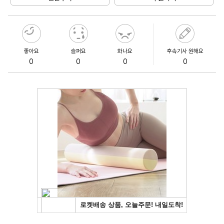
좋아요
슬퍼요
화나요
후속기사 원해요
0
0
0
0