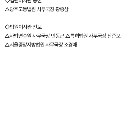
◇법원이사관 승진
△광주고등법원 사무국장 황종삼
마
운
대
켓
세
학
◇법원이사관 전보
파
동
워
문
△사법연수원 사무국장 민동근 △특허법원 사무국장 진준오
골
△서울중앙지방법원 사무국장 조경애
프