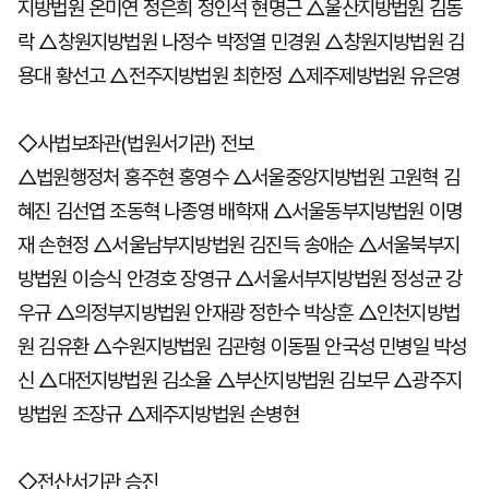
지방법원 온미연 정은희 정인석 현명근 △울산지방법원 김동
락 △창원지방법원 나정수 박정열 민경원 △창원지방법원 김
용대 황선고 △전주지방법원 최한정 △제주제방법원 유은영
◇사법보좌관(법원서기관) 전보
△법원행정처 홍주현 홍영수 △서울중앙지방법원 고원혁 김
혜진 김선엽 조동혁 나종영 배학재 △서울동부지방법원 이명
재 손현정 △서울남부지방법원 김진득 송애순 △서울북부지
방법원 이승식 안경호 장영규 △서울서부지방법원 정성균 강
우규 △의정부지방법원 안재광 정한수 박상훈 △인천지방법
원 김유환 △수원지방법원 김관형 이동필 안국성 민병일 박성
신 △대전지방법원 김소율 △부산지방법원 김보무 △광주지
방법원 조장규 △제주지방법원 손병현
◇전산서기관 승진