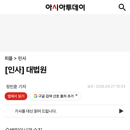
뉴
최
속
정
사
경
국
오
피
아
문
포
스
신
보
치
회
제
제
피
플
투
화
토
니
시
·
피플
언
티
스
>
인사
포
[인사] 대법원
츠
정민훈 기자
승인 : 2026.05.27 10:33
ENGLISH
中
Tiếng
文
Việt
앱에서 읽기
구글 검색 선호 출처 추가
기사를 대신 읽어 드립니다.
지
신
후
제
회
앱
면
문
원
보
사
설
보
구
하
24
소
치
기
독
기
시
개