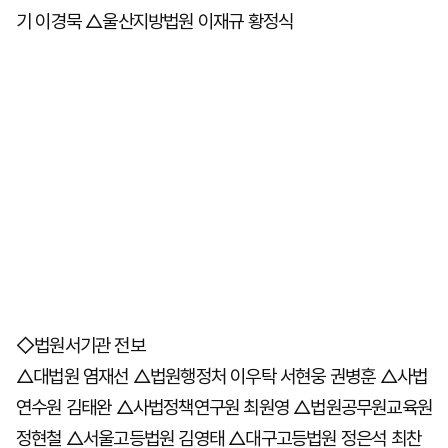
기 이경묵 △울산지방법원 이재규 황정식
◇법원서기관 전보
△대법원 염재선 △법원행정처 이우탁 서현웅 권병훈 △사법
연수원 김태완 △사법정책연구원 최원영 △법원공무원교육원
정현철 △서울고등법원 김영태 △대구고등법원 정은석 최찬