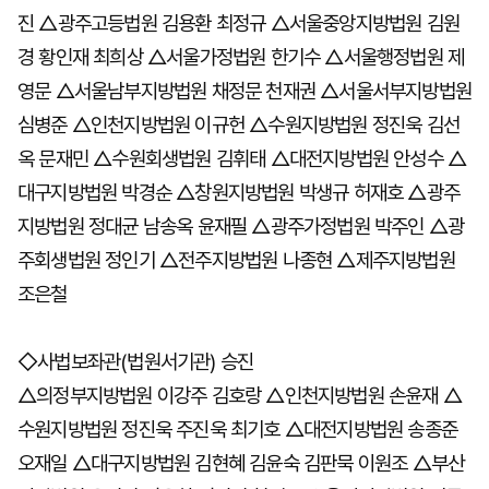
진 △광주고등법원 김용환 최정규 △서울중앙지방법원 김원
경 황인재 최희상 △서울가정법원 한기수 △서울행정법원 제
영문 △서울남부지방법원 채정문 천재권 △서울서부지방법원
심병준 △인천지방법원 이규헌 △수원지방법원 정진욱 김선
옥 문재민 △수원회생법원 김휘태 △대전지방법원 안성수 △
대구지방법원 박경순 △창원지방법원 박생규 허재호 △광주
지방법원 정대균 남송옥 윤재필 △광주가정법원 박주인 △광
주회생법원 정인기 △전주지방법원 나종현 △제주지방법원
조은철
◇사법보좌관(법원서기관) 승진
△의정부지방법원 이강주 김호랑 △인천지방법원 손윤재 △
수원지방법원 정진욱 주진욱 최기호 △대전지방법원 송종준
오재일 △대구지방법원 김현혜 김윤숙 김판묵 이원조 △부산