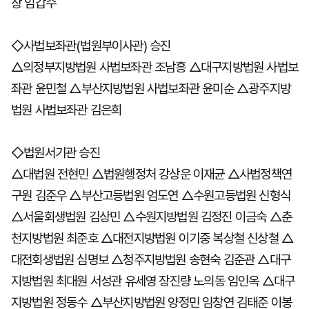
장 임갑수
◇사법보좌관(법원부이사관) 승진
△의정부지방법원 사법보좌관 조남흥 △대구지방법원 사법보
좌관 윤민철 △부산지방법원 사법보좌관 윤미순 △광주지방
법원 사법보좌관 김은희
◇법원서기관 승진
△대법원 전현민 △법원행정처 강상운 이재균 △사법정책연
구원 김준우 △부산고등법원 엄도연 △수원고등법원 신형식
△서울회생법원 김상민 △수원지방법원 김정진 이금숙 △춘
천지방법원 최준호 △대전지방법원 이기중 복상철 신상철 △
대전회생법원 심명보 △청주지방법원 송현숙 김준관 △대구
지방법원 최대원 서성관 유세영 장진량 노의동 임인옥 △대구
지방법원 정동수 △부산지방법원 양정민 임창연 김태준 이봉