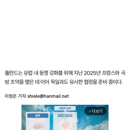
폴란드는 유럽 내 동맹 강화를 위해 지난 2025년 프랑스와 국
방 조약을 맺은 데 이어 독일과도 유사한 협정을 준비 중이다.
이정은 기자
shiele@hanmail.net
더보기
arrow_forward_ios