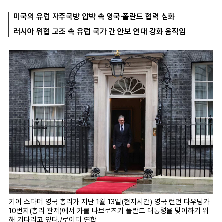
미국의 유럽 자주국방 압박 속 영국·폴란드 협력 심화
러시아 위협 고조 속 유럽 국가 간 안보 연대 강화 움직임
마
운
대
켓
세
학
파
동
워
문
골
프
키어 스타머 영국 총리가 지난 1월 13일(현지시간) 영국 런던 다우닝가
10번지(총리 관저)에서 카롤 나브로츠키 폴란드 대통령을 맞이하기 위
해 기다리고 있다./로이터 연합