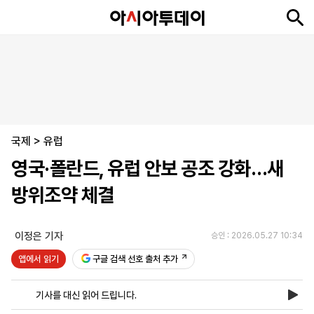
뉴
최
속
정
사
경
국
오
피
아
문
포
스
신
보
치
회
제
제
피
플
투
화
토
니
시
·
국제
언
티
스
>
유럽
포
영국·폴란드, 유럽 안보 공조 강화…새
츠
방위조약 체결
ENGLISH
中
Tiếng
文
Việt
이정은 기자
승인 : 2026.05.27 10:34
앱에서 읽기
구글 검색 선호 출처 추가
지
신
후
제
회
앱
면
문
원
보
사
설
기사를 대신 읽어 드립니다.
보
구
하
24
소
치
기
독
기
시
개