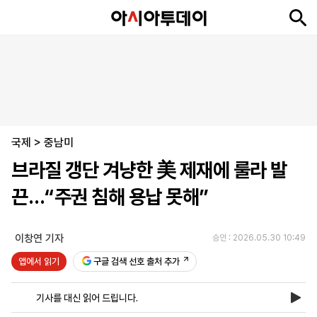
뉴
최
속
정
사
경
국
오
피
아
문
포
스
신
보
치
회
제
제
피
플
투
화
토
니
시
·
국제
언
티
스
>
중남미
포
브라질 갱단 겨냥한 美 제재에 룰라 발
츠
끈…“주권 침해 용납 못해”
ENGLISH
中
Tiếng
文
Việt
이창연 기자
승인 : 2026.05.30 10:49
앱에서 읽기
구글 검색 선호 출처 추가
지
신
후
제
회
앱
면
문
원
보
사
설
기사를 대신 읽어 드립니다.
보
구
하
24
소
치
기
독
기
시
개