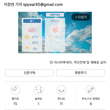
이창연 기자
spyear95@gmail.com
더보기
arrow_forward_ios
ⓒ 아시아투데이, 무단전재 및 재배포 금지
Unmute
신문구독
후원하기
좋아요
슬퍼요
화나요
후속기사 원해요
15
1
11
8