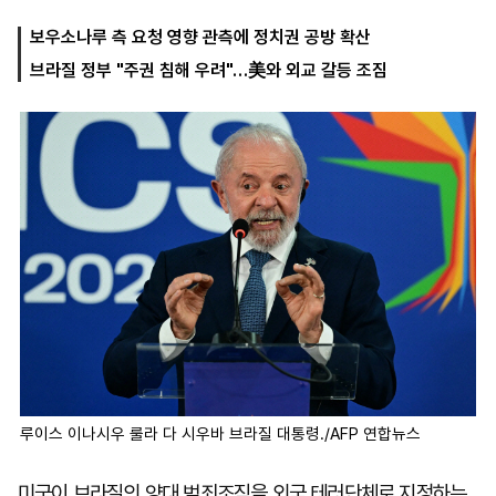
보우소나루 측 요청 영향 관측에 정치권 공방 확산
브라질 정부 "주권 침해 우려"…美와 외교 갈등 조짐
마
운
대
켓
세
학
파
동
워
문
골
프
루이스 이나시우 룰라 다 시우바 브라질 대통령./AFP 연합뉴스
미국이 브라질의 양대 범죄조직을 외국 테러단체로 지정하는