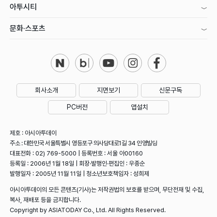
아투시티
문화·스포츠
회사소개
지면보기
신문구독
PC버전
앱설치
제호 : 아시아투데이
주소 : 대한민국 서울특별시 영등포구 의사당대로1길 34 인영빌딩
대표전화 : 02) 769-5000 | 등록번호 : 서울 아00160
등록일 : 2006년 1월 18일 | 회장·발행인·편집인 : 우종순
발행일자 : 2005년 11월 11일 | 청소년보호책임자 : 성희제
아시아투데이의 모든 콘텐츠(기사)는 저작권법의 보호를 받으며, 무단전재 및 수집,
복사, 재배포 등을 금지합니다.
Copyright by ASIATODAY Co., Ltd. All Rights Reserved.