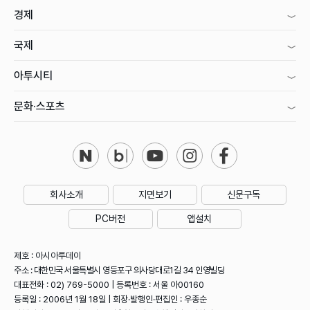
경제
국제
아투시티
문화·스포츠
회사소개
지면보기
신문구독
PC버전
앱설치
제호 : 아시아투데이
주소 : 대한민국 서울특별시 영등포구 의사당대로1길 34 인영빌딩
대표전화 : 02) 769-5000 | 등록번호 : 서울 아00160
등록일 : 2006년 1월 18일 | 회장·발행인·편집인 : 우종순