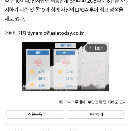
째 톱10이다. 전지원도 최종합계 5언더파 208타로 8위를 차
지하며 시즌 첫 톱10과 함께 자신의 LPGA 투어 최고 성적을
새로 썼다.
천현빈 기자
dynamic@asiatoday.co.kr
더보기
arrow_forward_ios
ⓒ 아시아투데이, 무단전재 및 재배포 금지
Unmute
신문구독
후원하기