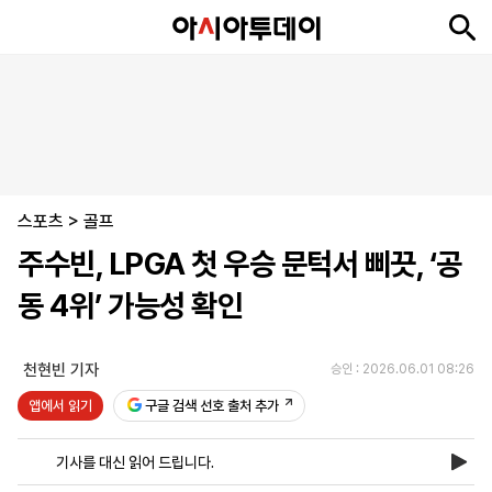
뉴
최
속
정
사
경
국
오
피
아
문
포
스
신
보
치
회
제
제
피
플
투
화
토
니
시
·
스포츠
언
티
스
>
골프
포
주수빈, LPGA 첫 우승 문턱서 삐끗, ‘공
츠
동 4위’ 가능성 확인
ENGLISH
中
Tiếng
文
Việt
천현빈 기자
승인 : 2026.06.01 08:26
앱에서 읽기
구글 검색 선호 출처 추가
지
신
후
제
회
앱
면
문
원
보
사
설
기사를 대신 읽어 드립니다.
보
구
하
24
소
치
기
독
기
시
개