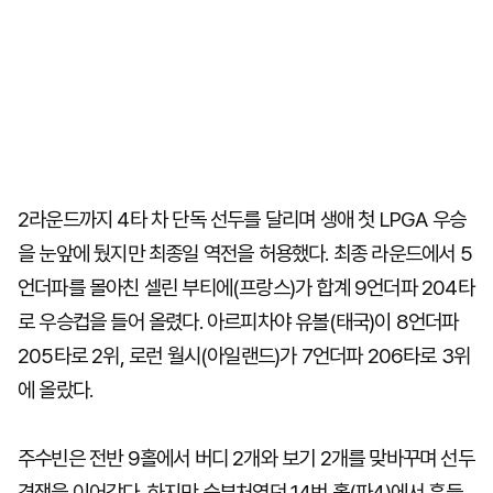
2라운드까지 4타 차 단독 선두를 달리며 생애 첫 LPGA 우승
을 눈앞에 뒀지만 최종일 역전을 허용했다. 최종 라운드에서 5
언더파를 몰아친 셀린 부티에(프랑스)가 합계 9언더파 204타
로 우승컵을 들어 올렸다. 아르피차야 유볼(태국)이 8언더파
205타로 2위, 로런 월시(아일랜드)가 7언더파 206타로 3위
에 올랐다.
주수빈은 전반 9홀에서 버디 2개와 보기 2개를 맞바꾸며 선두
경쟁을 이어갔다. 하지만 승부처였던 14번 홀(파4)에서 흔들