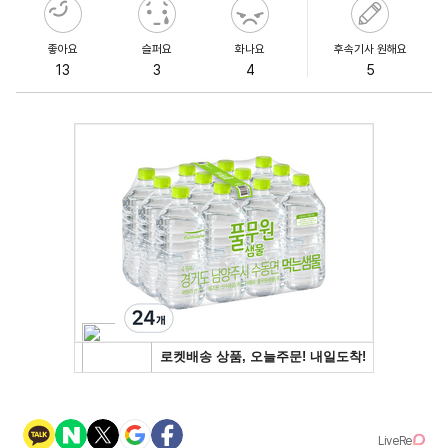
좋아요
슬퍼요
화나요
후속기사 원해요
13
3
4
5