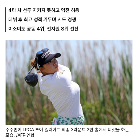
4타 차 선두 지키지 못하고 역전 허용
데뷔 후 최고 성적 거두며 시드 경쟁
마
운
대
켓
세
학
이소미도 공동 4위, 전지원 8위 선전
파
동
워
문
골
프
주수빈이 LPGA 투어 숍라이트 최종 3라운드 2번 홀에서 티샷을 하는
모습. /AFP·연합