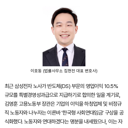
마
운
대
켓
세
학
파
동
워
문
골
프
이호동 (법률사무소 집현전 대표 변호사)
최근 삼성전자 노사가 반도체(DS) 부문의 영업이익 10.5%
규모를 특별경영성과급으로 지급하기로 합의한 일을 계기로,
김영훈 고용노동부 장관은 기업의 이익을 하청업체 및 비정규
직 노동자와 나누자는 이른바 '한국형 사회연대임금' 구상을 공
식화했다. 노동자와 연대하겠다는 명분을 내세웠으나, 이는 자