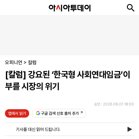
뉴
최
속
정
사
경
국
오
피
아
문
포
스
신
보
치
회
제
제
피
플
투
화
토
니
시
·
오피니언
언
티
스
>
칼럼
포
[칼럼] 강요된 ‘한국형 사회연대임금’이
츠
부를 시장의 위기
ENGLISH
中
Tiếng
文
Việt
승인 : 2026.06.01 18:00
앱에서 읽기
구글 검색 선호 출처 추가
지
신
후
제
회
앱
면
문
원
보
사
설
기사를 대신 읽어 드립니다.
보
구
하
24
소
치
기
독
기
시
개