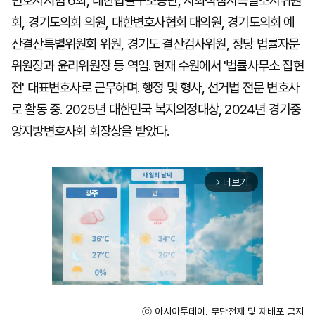
변호사시험 6회, 대한법률구조공단, 사회적참사특별조사위원
회, 경기도의회 의원, 대한변호사협회 대의원, 경기도의회 예
산결산특별위원회 위원, 경기도 결산검사위원, 정당 법률자문
위원장과 윤리위원장 등 역임. 현재 수원에서 '법률사무소 집현
전' 대표변호사로 근무하며. 행정 및 형사, 선거법 전문 변호사
로 활동 중. 2025년 대한민국 복지의정대상, 2024년 경기중
앙지방변호사회 회장상을 받았다.
더보기
arrow_forward_ios
ⓒ 아시아투데이, 무단전재 및 재배포 금지