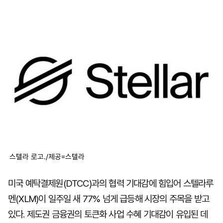
마
운
대
켓
세
학
파
동
워
문
골
프
스텔라 로고./제공=스텔라
미국 예탁결제원(DTCC)과의 협력 기대감에 힘입어 스텔라루
멘(XLM)이 일주일 새 77% 넘게 급등해 시장의 주목을 받고
있다. 제도권 금융권의 토큰화 사업 수혜 기대감이 유입된 데