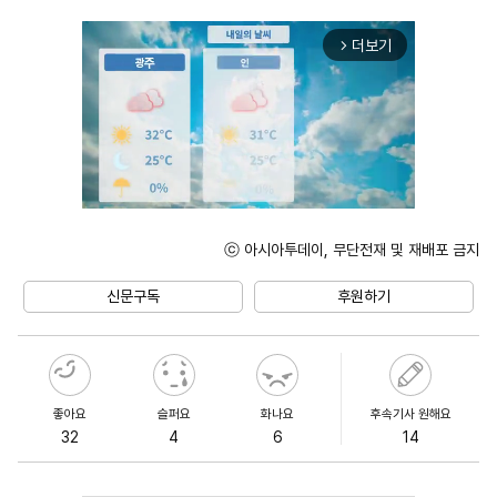
더보기
arrow_forward_ios
ⓒ 아시아투데이, 무단전재 및 재배포 금지
Unmute
신문구독
후원하기
좋아요
슬퍼요
화나요
후속기사 원해요
32
4
6
14