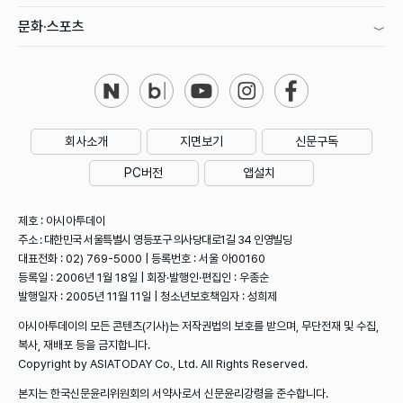
문화·스포츠
회사소개
지면보기
신문구독
PC버전
앱설치
제호 : 아시아투데이
주소 : 대한민국 서울특별시 영등포구 의사당대로1길 34 인영빌딩
대표전화 : 02) 769-5000 | 등록번호 : 서울 아00160
등록일 : 2006년 1월 18일 | 회장·발행인·편집인 : 우종순
발행일자 : 2005년 11월 11일 | 청소년보호책임자 : 성희제
아시아투데이의 모든 콘텐츠(기사)는 저작권법의 보호를 받으며, 무단전재 및 수집,
복사, 재배포 등을 금지합니다.
Copyright by ASIATODAY Co., Ltd. All Rights Reserved.
본지는 한국신문윤리위원회의 서약사로서 신문윤리강령을 준수합니다.