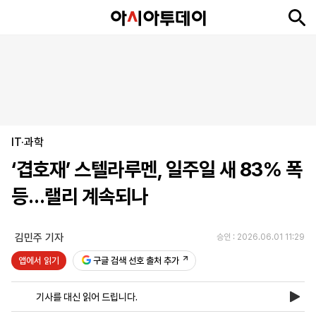
뉴
최
속
정
사
경
국
오
피
아
문
포
스
신
보
치
회
제
제
피
플
투
화
토
니
시
·
IT·과학
언
티
스
포
‘겹호재’ 스텔라루멘, 일주일 새 83% 폭
츠
등…랠리 계속되나
ENGLISH
中
Tiếng
文
Việt
김민주 기자
승인 : 2026.06.01 11:29
앱에서 읽기
구글 검색 선호 출처 추가
지
신
후
제
회
앱
면
문
원
보
사
설
기사를 대신 읽어 드립니다.
보
구
하
24
소
치
기
독
기
시
개