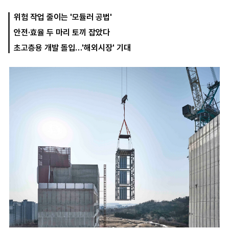
위험 작업 줄이는 '모듈러 공법'
안전·효율 두 마리 토끼 잡았다
마
운
대
켓
세
학
초고층용 개발 돌입…'해외시장' 기대
파
동
워
문
골
프