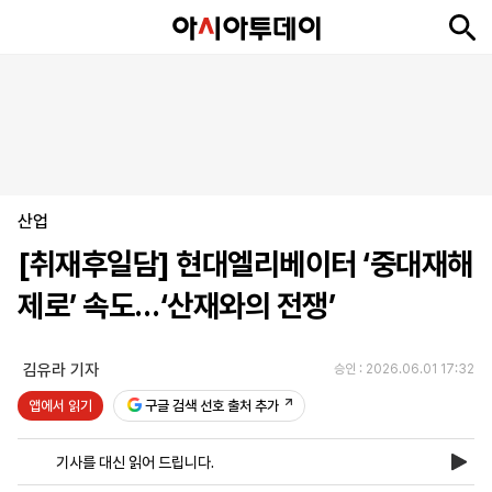
뉴
최
속
정
사
경
국
오
피
아
문
포
스
신
보
치
회
제
제
피
플
투
화
토
니
시
·
산업
언
티
스
포
[취재후일담] 현대엘리베이터 ‘중대재해
츠
제로’ 속도…‘산재와의 전쟁’
ENGLISH
中
Tiếng
文
Việt
김유라 기자
승인 : 2026.06.01 17:32
앱에서 읽기
구글 검색 선호 출처 추가
지
신
후
제
회
앱
면
문
원
보
사
설
기사를 대신 읽어 드립니다.
보
구
하
24
소
치
기
독
기
시
개