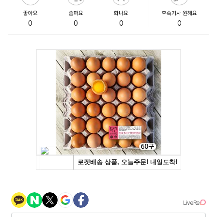
좋아요
슬퍼요
화나요
후속기사 원해요
0
0
0
0