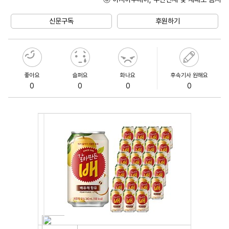
Unmute
신문구독
후원하기
좋아요
슬퍼요
화나요
후속기사 원해요
0
0
0
0