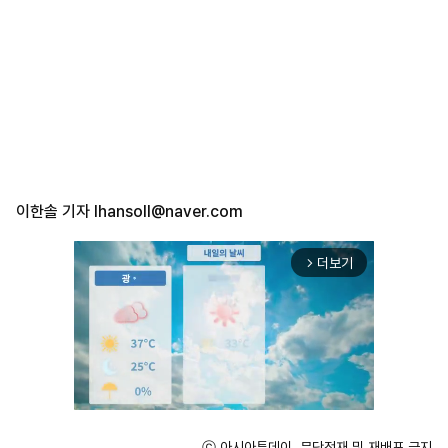
이한솔 기자
lhansoll@naver.com
더보기
arrow_forward_ios
ⓒ 아시아투데이, 무단전재 및 재배포 금지