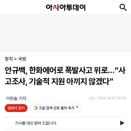
뉴
최
속
정
사
경
국
오
피
아
문
포
스
신
보
치
회
제
제
피
플
투
화
토
니
시
·
정치
언
티
스
>
국방
포
안규백, 한화에어로 폭발사고 위로…“사
츠
고조사, 기술적 지원 아끼지 않겠다”
ENGLISH
中
Tiếng
文
Việt
이한솔 기자
승인 : 2026.06.01 16:55
앱에서 읽기
구글 검색 선호 출처 추가
지
신
후
제
회
앱
면
문
원
보
사
설
기사를 대신 읽어 드립니다.
보
구
하
24
소
치
기
독
기
시
개