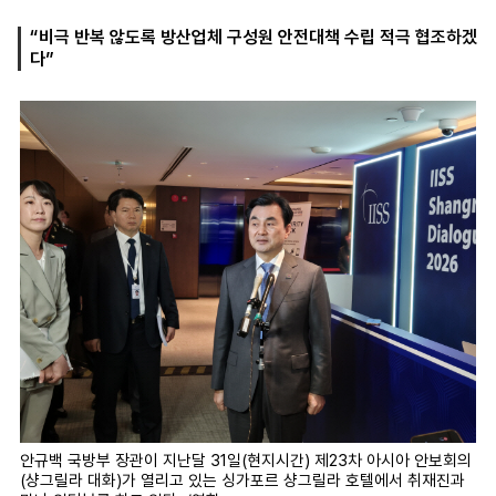
“비극 반복 않도록 방산업체 구성원 안전대책 수립 적극 협조하겠
다”
마
운
대
켓
세
학
파
동
워
문
골
프
안규백 국방부 장관이 지난달 31일(현지시간) 제23차 아시아 안보회의
(샹그릴라 대화)가 열리고 있는 싱가포르 샹그릴라 호텔에서 취재진과