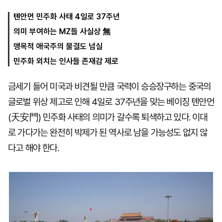
톈안먼 민주화 사태 4일로 37주년
의미 부여하는 MZ들 사실상 無
마
운
대
켓
세
학
맹목적 애국주의 물결도 넘실
파
동
워
문
민주화 외치는 인사들 존재감 제로
골
프
금세기 들어 미국과 비견될 만큼 국력이 승승장구하는 중국의
글로벌 위상 제고로 인해 4일로 37주년을 맞는 베이징 톈안먼
(天安門) 민주화 사태의 의미가 갈수록 퇴색하고 있다. 이대
로 가다가는 완전히 박제가 된 역사로 남을 가능성도 없지 않
다고 해야 한다.