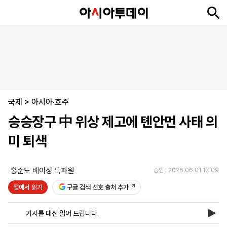
뉴
최
속
정
사
경
국
오
피
아
문
포
스
신
보
치
회
제
제
피
플
투
화
토
니
시
·
국제
언
티
스
>
아시아·호주
포
승승장구 中 위상 제고에 톈안먼 사태 의
츠
미 퇴색
ENGLISH
中
Tiếng
文
Việt
홍순도 베이징 특파원
승인 : 2026.06.01 17:09
앱에서 읽기
구글 검색 선호 출처 추가
지
신
후
제
회
앱
면
문
원
보
사
설
기사를 대신 읽어 드립니다.
보
구
하
24
소
치
기
독
기
시
개