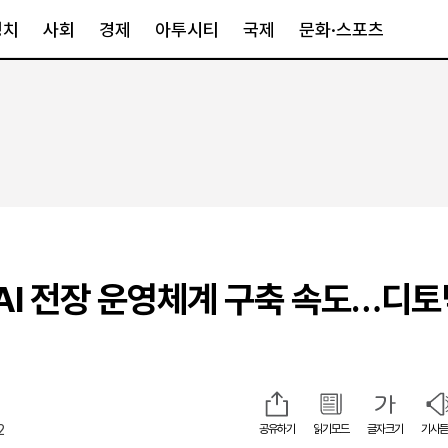
정치
사회
경제
아투시티
국제
문화·스포츠
경제
아투시티
국제
경제일반
종합
세계일반
정책
메트로
아시아·호주
금융·증권
경기·인천
북미
산업
세종·충청
중남미
IT·과학
영남
유럽
, AI 전장 운영체계 구축 속도…디
부동산
호남
중동·아프리
유통
강원
중기·벤처
제주
2
공유하기
읽기모드
글자크기
기사듣
인스타그램