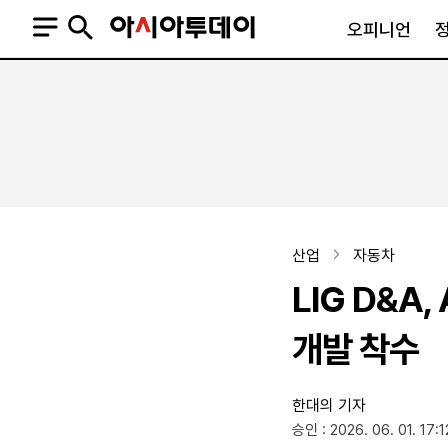
오피니언
오피니언
정치
사회
사설
정치일반
사회일반
칼럼·기고
청와대
사건·사고
기자의 눈
국회·정당
법원·검찰
피플
북한
교육·행정
산업
자동차
외교
노동·복지·환경
LIG D&A
국방
보건·의학
정부
개발 착수
한대의 기자
SNS
승인 : 2026. 06. 01. 17:1
뉴스스탠드
네이버블로그
아투TV(유튜브)
페이스북