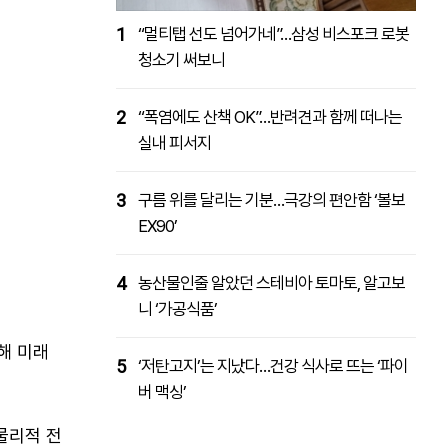
1
“멀티탭 선도 넘어가네”…삼성 비스포크 로봇
청소기 써보니
2
“폭염에도 산책 OK”…반려견과 함께 떠나는
실내 피서지
3
구름 위를 달리는 기분…극강의 편안함 ‘볼보
EX90’
4
농산물인줄 알았던 스테비아 토마토, 알고보
니 ‘가공식품’
합해 미래
5
‘저탄고지’는 지났다…건강 식사로 뜨는 ‘파이
버 맥싱’
물리적 전