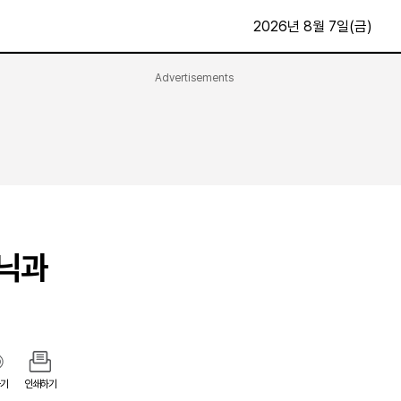
2026년 8월 7일(금)
Advertisements
문화·스포츠
최신
전체
방송
지면보기
가요
구독신청
영화
First Edition
문화
후원하기
토닉과
카
종교
제보24시
스포츠
알립니다
여행
기
인쇄하기