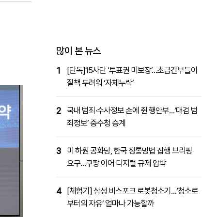
패밀리사이트
마켓파워
아투TV
대학동문골프최강전
많이 본 뉴스
1
[단독]15사단 ‘투표권 미보장’…초급간부들이
질책 두려워 ‘자체누락’
2
국내 범죄·수사정보 손에 쥔 행안부…‘대검 범
죄정보’ 중수청 승계
3
미 하원 공화당, 한국 정통망법 집행 브리핑
요구…쿠팡 이어 디지털 규제 압박
4
[체험기] 삼성 비스포크 로봇청소기…‘청소로
부터의 자유’ 얼마나 가능할까