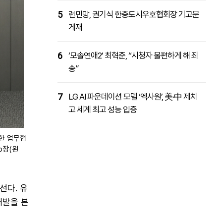
5
런민망, 권기식 한중도시우호협회장 기고문
게재
6
‘모솔연애2’ 최혁준, “시청자 불편하게 해 죄
송”
7
LG AI 파운데이션 모델 ‘엑사원’, 美·中 제치
고 세계 최고 성능 입증
위한 업무협
b장(왼
선다. 유
개발을 본