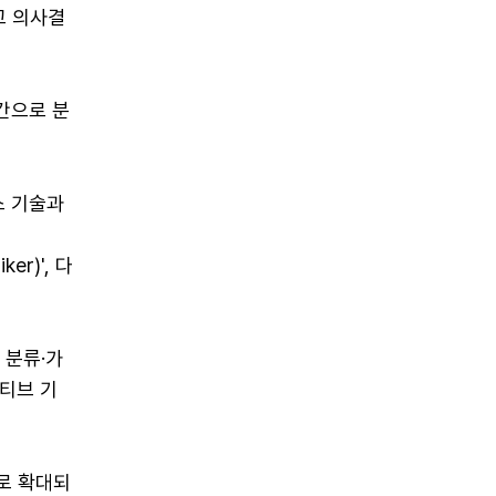
고 의사결
간으로 분
스 기술과
er)', 다
 분류·가
티브 기
로 확대되