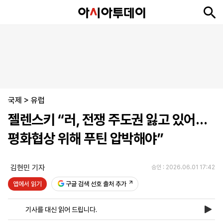
뉴
최
속
정
사
경
국
오
피
아
문
포
스
신
보
치
회
제
제
피
플
투
화
토
니
시
·
국제
언
티
스
>
유럽
포
젤렌스키 “러, 전쟁 주도권 잃고 있어…
츠
평화협상 위해 푸틴 압박해야”
ENGLISH
中
Tiếng
文
Việt
김현민 기자
승인 : 2026.06.01 17:42
앱에서 읽기
구글 검색 선호 출처 추가
지
신
후
제
회
앱
면
문
원
보
사
설
기사를 대신 읽어 드립니다.
보
구
하
24
소
치
기
독
기
시
개