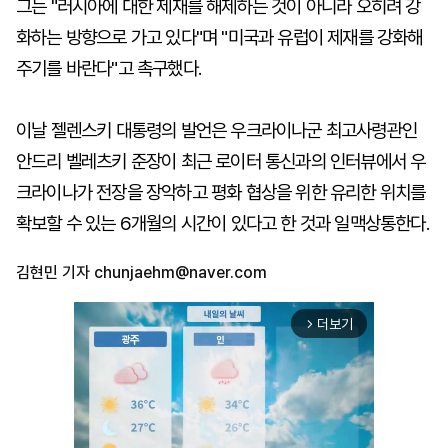
그는 "러시아에 대한 제재를 해제하는 것이 아니라 오히려 강
화하는 방향으로 가고 있다"며 "미국과 유럽이 제재를 강화해
주기를 바란다"고 촉구했다.
이날 젤렌스키 대통령의 발언은 우크라이나군 최고사령관인
안드리 벨레츠키 준장이 최근 로이터 통신과의 인터뷰에서 우
크라이나가 전장을 장악하고 평화 협상을 위한 유리한 위치를
확보할 수 있는 6개월의 시간이 있다고 한 것과 일맥상통한다.
김현민 기자
chunjaehm@naver.com
더보기
arrow_forward_ios