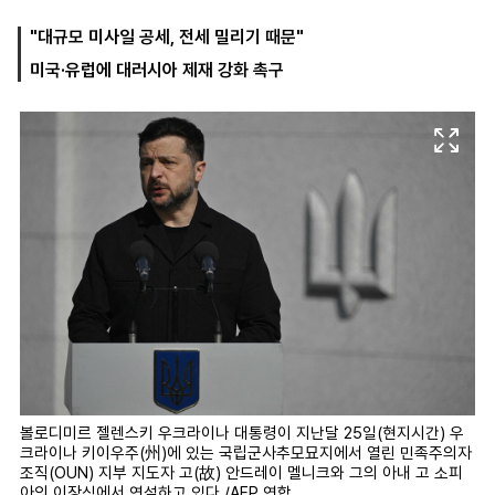
"대규모 미사일 공세, 전세 밀리기 때문"
미국·유럽에 대러시아 제재 강화 촉구
마
운
대
켓
세
학
파
동
워
문
골
프
볼로디미르 젤렌스키 우크라이나 대통령이 지난달 25일(현지시간) 우
크라이나 키이우주(州)에 있는 국립군사추모묘지에서 열린 민족주의자
조직(OUN) 지부 지도자 고(故) 안드레이 멜니크와 그의 아내 고 소피
아의 이장식에서 연설하고 있다./AFP 연합