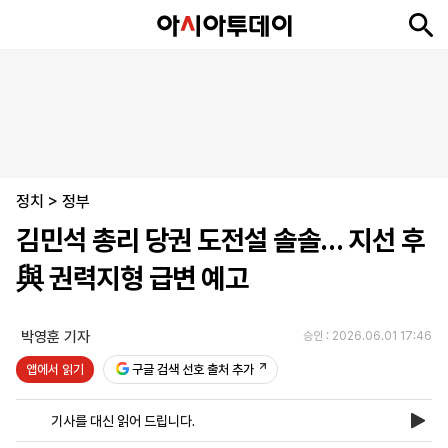
뉴
최
속
정
사
경
국
오
피
아
문
포
스
신
보
치
회
제
제
피
플
투
화
토
니
시
·
정치
언
티
스
>
정부
포
김민석 총리 당권 도전설 솔솔… 지선 후
츠
與 권력지형 급변 예고
ENGLISH
中
Tiếng
文
Việt
박영훈 기자
승인 : 2026.06.01 17:46
앱에서 읽기
구글 검색 선호 출처 추가
지
신
후
제
회
앱
면
문
원
보
사
설
기사를 대신 읽어 드립니다.
보
구
하
24
소
치
기
독
기
시
개