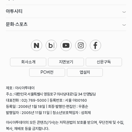
아투시티
문화·스포츠
회사소개
지면보기
신문구독
PC버전
앱설치
제호 : 아시아투데이
주소 : 대한민국 서울특별시 영등포구 의사당대로1길 34 인영빌딩
대표전화 : 02) 769-5000 | 등록번호 : 서울 아00160
등록일 : 2006년 1월 18일 | 회장·발행인·편집인 : 우종순
발행일자 : 2005년 11월 11일 | 청소년보호책임자 : 성희제
아시아투데이의 모든 콘텐츠(기사)는 저작권법의 보호를 받으며, 무단전재 및 수집,
복사, 재배포 등을 금지합니다.