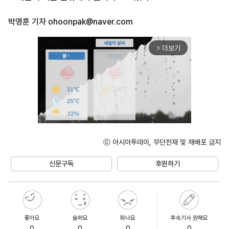
박영훈 기자
ohoonpak@naver.com
더보기
arrow_forward_ios
ⓒ 아시아투데이, 무단전재 및 재배포 금지
Unmute
신문구독
후원하기
좋아요
슬퍼요
화나요
후속기사 원해요
0
0
0
0