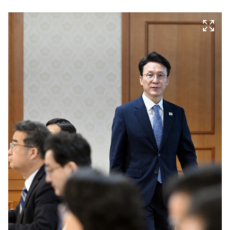
마
운
대
켓
세
학
파
동
워
문
골
프