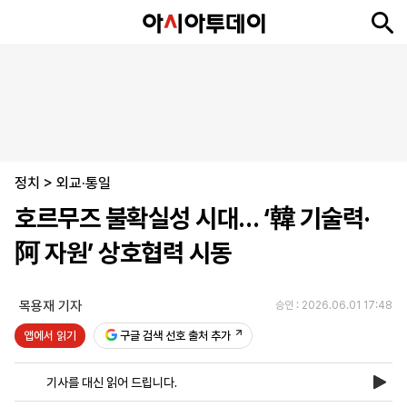
뉴
최
속
정
사
경
국
오
피
아
문
포
스
신
보
치
회
제
제
피
플
투
화
토
니
시
·
정치
언
티
스
>
외교·통일
포
호르무즈 불확실성 시대… ‘韓 기술력·
츠
阿 자원’ 상호협력 시동
ENGLISH
中
Tiếng
文
Việt
목용재 기자
승인 : 2026.06.01 17:48
앱에서 읽기
구글 검색 선호 출처 추가
지
신
후
제
회
앱
면
문
원
보
사
설
기사를 대신 읽어 드립니다.
보
구
하
24
소
치
기
독
기
시
개