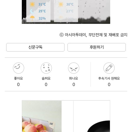
ⓒ 아시아투데이, 무단전재 및 재배포 금지
Unmute
신문구독
후원하기
좋아요
슬퍼요
화나요
후속기사 원해요
0
0
0
0