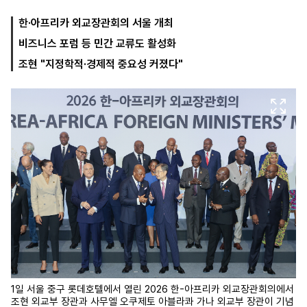
한·아프리카 외교장관회의 서울 개최
비즈니스 포럼 등 민간 교류도 활성화
마
운
대
켓
세
학
조현 "지정학적·경제적 중요성 커졌다"
파
동
워
문
골
프
1일 서울 중구 롯데호텔에서 열린 2026 한-아프리카 외교장관회의에서
조현 외교부 장관과 사무엘 오쿠제토 아블라콰 가나 외교부 장관이 기념