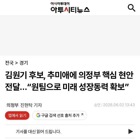
뉴
최
속
정
사
경
국
오
피
아
문
포
스
신
보
치
회
제
제
피
플
투
화
토
니
시
·
전국
언
티
스
>
경기
포
김원기 후보, 추미애에 의정부 핵심 현안
츠
전달…“원팀으로 미래 성장동력 확보”
ENGLISH
中
Tiếng
文
Việt
의정부
진현탁 기자
승인 : 2026.06.02 13:43
앱에서 읽기
구글 검색 선호 출처 추가
지
신
후
제
회
앱
면
문
원
보
사
설
기사를 대신 읽어 드립니다.
보
구
하
24
소
치
기
독
기
시
개