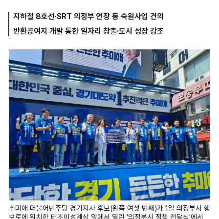
지하철 8호선·SRT 의정부 연장 등 숙원사업 건의
반환공여지 개발 통한 일자리 창출·도시 성장 강조
마
운
대
켓
세
학
파
동
워
문
골
프
추미애 더불어민주당 경기지사 후보(왼쪽 여섯 번째)가 1일 의정부시 행
보로에 위치한 태조이성계상 앞에서 열린 '의정부시 정책 전달식'에서