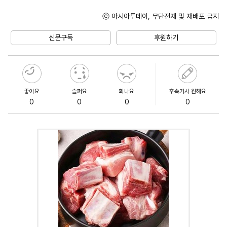
ⓒ 아시아투데이, 무단전재 및 재배포 금지
Unmute
신문구독
후원하기
좋아요
슬퍼요
화나요
후속기사 원해요
0
0
0
0