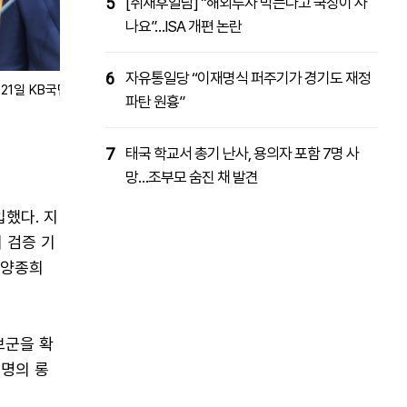
5
[취재후일담] “해외투자 막는다고 국장이 사
나요”…ISA 개편 논란
6
자유통일당 “이재명식 퍼주기가 경기도 재정
월 21일 KB국민은행 여의도 본점 신관에서 열린 취임식에서 취임사를 하고
파탄 원흉”
7
태국 학교서 총기 난사, 용의자 포함 7명 사
망…조부모 숨진 채 발견
했다. 지
 검증 기
 양종희
보군을 확
0명의 롱