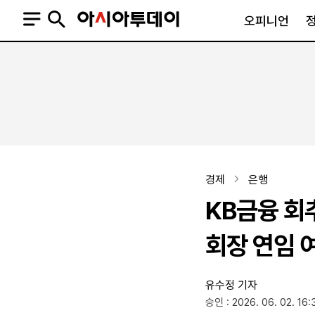
오피니언
오피니언
정치
사회
사설
정치일반
사회일반
칼럼·기고
청와대
사건·사고
기자의 눈
국회·정당
법원·검찰
피플
북한
교육·행정
경제
은행
외교
노동·복지·환경
KB금융 회
국방
보건·의학
정부
회장 연임 
유수정 기자
SNS
승인 : 2026. 06. 02. 16:
뉴스스탠드
네이버블로그
아투TV(유튜브)
페이스북