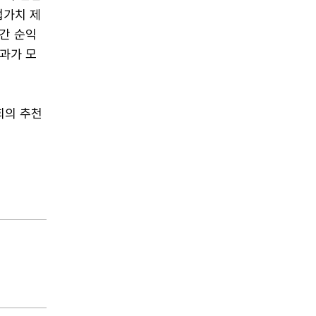
업가치 제
간 순익
성과가 모
회의 추천