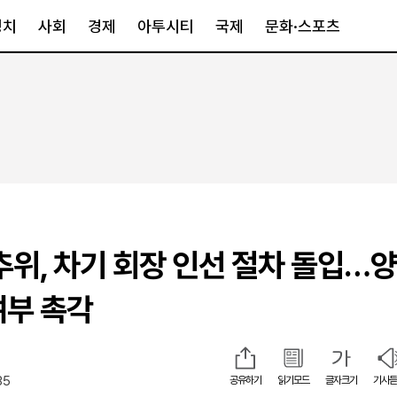
정치
사회
경제
아투시티
국제
문화·스포츠
경제
아투시티
국제
경제일반
종합
세계일반
정책
메트로
아시아·호주
금융·증권
경기·인천
북미
산업
세종·충청
중남미
IT·과학
영남
유럽
추위, 차기 회장 인선 절차 돌입…
부동산
호남
중동·아프리
유통
강원
여부 촉각
중기·벤처
제주
35
공유하기
읽기모드
글자크기
기사듣
인스타그램