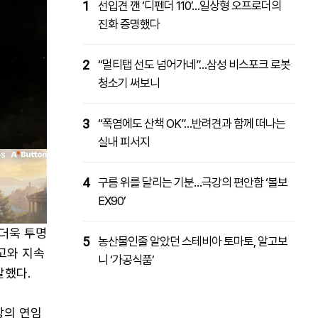
1
선입견 깬 ‘디펜더 110’…일상형 오프로더의
진화 증명했다
2
“멀티탭 선도 넘어가네”…삼성 비스포크 로봇
청소기 써보니
3
“폭염에도 산책 OK”…반려견과 함께 떠나는
실내 피서지
4
구름 위를 달리는 기분…극강의 편안함 ‘볼보
EX90’
더욱 투명
5
농산물인줄 알았던 스테비아 토마토, 알고보
고와 지속
니 ‘가공식품’
말했다.
장의 연임