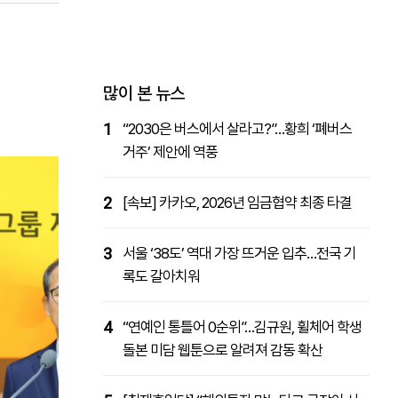
패밀리사이트
마켓파워
아투TV
대학동문골프최강전
많이 본 뉴스
1
“2030은 버스에서 살라고?”…황희 ‘폐버스
거주’ 제안에 역풍
2
[속보] 카카오, 2026년 임금협약 최종 타결
3
서울 ‘38도’ 역대 가장 뜨거운 입추…전국 기
록도 갈아치워
4
“연예인 통틀어 0순위”…김규원, 휠체어 학생
돌본 미담 웹툰으로 알려져 감동 확산