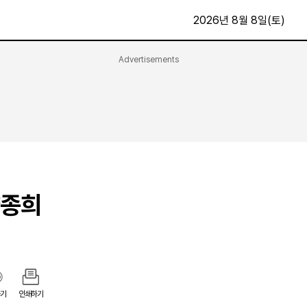
2026년 8월 8일(토)
Advertisements
문화·스포츠
최신
전체
방송
지면보기
가요
구독신청
영화
First Edition
문화
후원하기
양종희
카
종교
제보24시
스포츠
알립니다
여행
기
인쇄하기