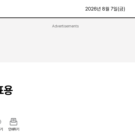
2026년 8월 7일(금)
Advertisements
문화·스포츠
최신
전체
방송
지면보기
가요
구독신청
영화
First Edition
문화
후원하기
표용
카
종교
제보24시
스포츠
알립니다
여행
기
인쇄하기