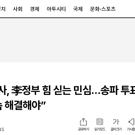
정치
사회
경제
아투시티
국제
문화·스포츠
경제
아투시티
국제
경제일반
종합
세계일반
정책
메트로
아시아·호주
금융·증권
경기·인천
북미
산업
세종·충청
중남미
IT·과학
영남
유럽
사, 李정부 힘 싣는 민심…송파 투
부동산
호남
중동·아프리
유통
강원
속 해결해야”
중기·벤처
제주
45
공유하기
읽기모드
글자크기
기사듣
인스타그램