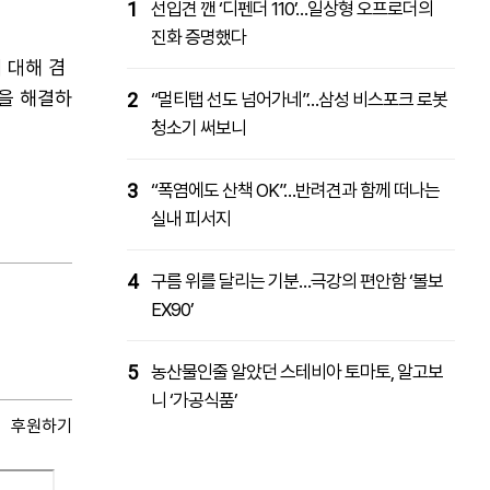
1
선입견 깬 ‘디펜더 110’…일상형 오프로더의
진화 증명했다
 대해 겸
안을 해결하
2
“멀티탭 선도 넘어가네”…삼성 비스포크 로봇
청소기 써보니
3
“폭염에도 산책 OK”…반려견과 함께 떠나는
실내 피서지
4
구름 위를 달리는 기분…극강의 편안함 ‘볼보
EX90’
5
농산물인줄 알았던 스테비아 토마토, 알고보
니 ‘가공식품’
후원하기