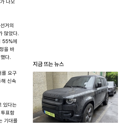
과가 나오
방선거의
가 많았다.
 55%에
정을 바
했다.
지금 뜨는 뉴스
처를 요구
통해 신속
고 있다는
 투표함
는 기대를