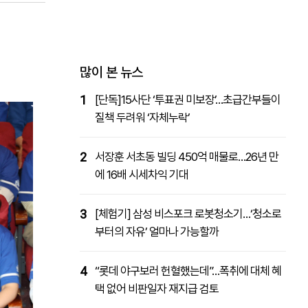
패밀리사이트
마켓파워
아투TV
대학동문골프최강전
많이 본 뉴스
1
[단독]15사단 ‘투표권 미보장’…초급간부들이
질책 두려워 ‘자체누락’
2
서장훈 서초동 빌딩 450억 매물로…26년 만
에 16배 시세차익 기대
3
[체험기] 삼성 비스포크 로봇청소기…‘청소로
부터의 자유’ 얼마나 가능할까
4
“롯데 야구보러 헌혈했는데”…폭취에 대체 혜
택 없어 비판일자 재지급 검토