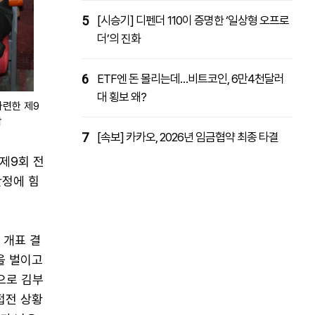
5
[시승기] 디펜더 110이 증명한 ‘일상형 오프로
더’의 진화
6
ETF엔 돈 몰리는데…비트코인, 6만4천달러
대 횡보 왜?
련한 제9
합
7
[속보] 카카오, 2026년 임금협약 최종 타결
제9회 전
안정에 힘
 개표 결
을 벌이고
으로 김부
접전 상황