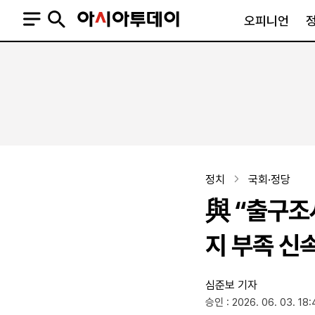
오피니언
오피니언
정치
사회
사설
정치일반
사회일반
칼럼·기고
청와대
사건·사고
기자의 눈
국회·정당
법원·검찰
피플
북한
교육·행정
정치
국회·정당
외교
노동·복지·환경
與 “출구조
국방
보건·의학
정부
지 부족 신
심준보 기자
SNS
승인 : 2026. 06. 03. 18:
뉴스스탠드
네이버블로그
아투TV(유튜브)
페이스북