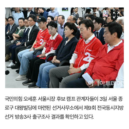
마
운
대
켓
세
학
파
동
워
문
골
프
국민의힘 오세훈 서울시장 후보 캠프 관계자들이 3일 서울 종
로구 대왕빌딩에 마련된 선거사무소에서 제9회 전국동시지방
선거 방송3사 출구조사 결과를 확인하고 있다.