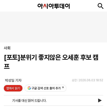
뉴
최
속
정
사
경
국
오
피
아
문
포
스
신
보
치
회
제
제
피
플
투
화
토
니
시
·
사회
언
티
스
포
[포토]분위기 좋지않은 오세훈 후보 캠
츠
프
ENGLISH
中
Tiếng
文
Việt
박성일 기자
승인 : 2026.06.03 18:52
앱에서 읽기
구글 검색 선호 출처 추가
지
신
후
제
회
앱
면
문
원
보
사
설
기사를 대신 읽어 드립니다.
보
구
하
24
소
치
기
독
기
시
개