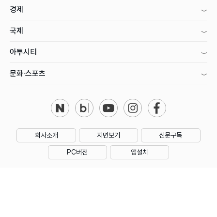
경제
국제
아투시티
문화·스포츠
회사소개
지면보기
신문구독
PC버전
앱설치
제호 : 아시아투데이
주소 : 대한민국 서울특별시 영등포구 의사당대로1길 34 인영빌딩
대표전화 : 02) 769-5000 | 등록번호 : 서울 아00160
등록일 : 2006년 1월 18일 | 회장·발행인·편집인 : 우종순