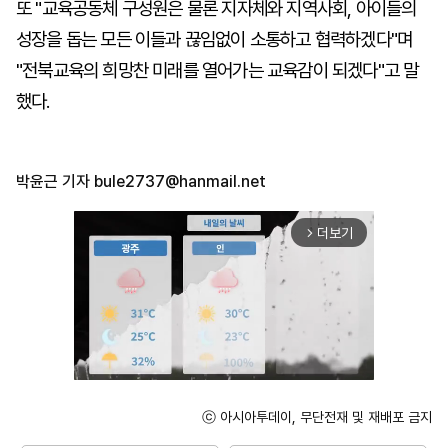
또 "교육공동체 구성원은 물론 지자체와 지역사회, 아이들의
성장을 돕는 모든 이들과 끊임없이 소통하고 협력하겠다"며
"전북교육의 희망찬 미래를 열어가는 교육감이 되겠다"고 말
했다.
박윤근 기자
bule2737@hanmail.net
더보기
arrow_forward_ios
ⓒ 아시아투데이, 무단전재 및 재배포 금지
Mute