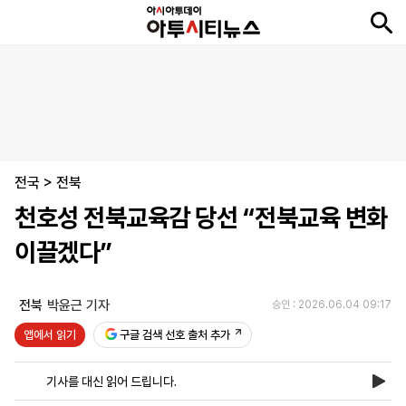
뉴
최
속
정
사
경
국
오
피
아
문
포
스
신
보
치
회
제
제
피
플
투
화
토
니
시
·
전국
언
티
스
>
전북
포
천호성 전북교육감 당선 “전북교육 변화
츠
이끌겠다”
ENGLISH
中
Tiếng
文
Việt
전북
박윤근 기자
승인 : 2026.06.04 09:17
앱에서 읽기
구글 검색 선호 출처 추가
지
신
후
제
회
앱
면
문
원
보
사
설
기사를 대신 읽어 드립니다.
보
구
하
24
소
치
기
독
기
시
개