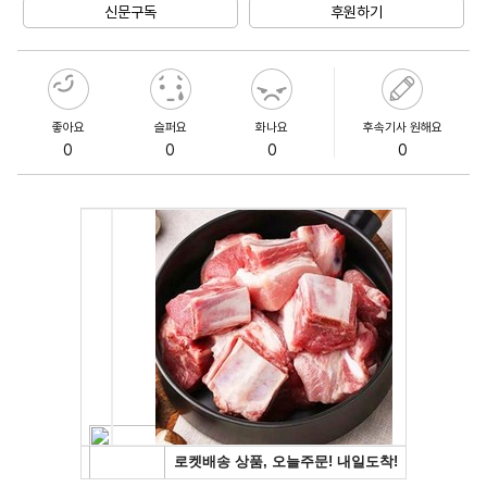
신문구독
후원하기
좋아요
슬퍼요
화나요
후속기사 원해요
0
0
0
0