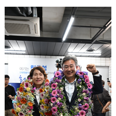
마
운
대
켓
세
학
파
동
워
문
골
프