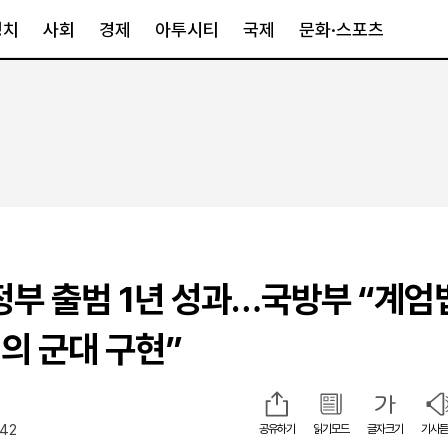
정치
사회
경제
아투시티
국제
문화·스포츠
경제
아투시티
국제
경제일반
종합
세계일반
정책
메트로
아시아·호주
금융·증권
경기·인천
북미
산업
세종·충청
중남미
IT·과학
영남
유럽
정부 출범 1년 성과…국방부 “계엄
부동산
호남
중동·아프리
유통
강원
의 군대 구현”
중기·벤처
제주
:42
공유하기
읽기모드
글자크기
기사듣
인스타그램