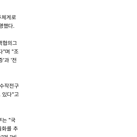
전투체계로
명했다.
 핵협의그
"며 "조
'과 '전
특수작전구
 있다"고
부는 "국
율화를 추