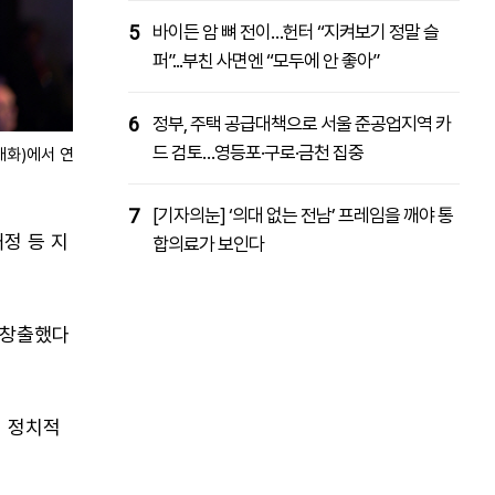
5
바이든 암 뼈 전이…헌터 “지켜보기 정말 슬
퍼”...부친 사면엔 “모두에 안 좋아”
6
정부, 주택 공급대책으로 서울 준공업지역 카
드 검토…영등포·구로·금천 집중
대화)에서 연설
7
[기자의눈] ‘의대 없는 전남’ 프레임을 깨야 통
정 등 지
합의료가 보인다
 창출했다
의 정치적