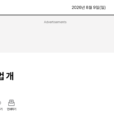
2026년 8월 9일(일)
Advertisements
문화·스포츠
최신
전체
방송
지면보기
가요
구독신청
영화
First Edition
문화
후원하기
법 개
카
종교
제보24시
스포츠
알립니다
여행
기
인쇄하기