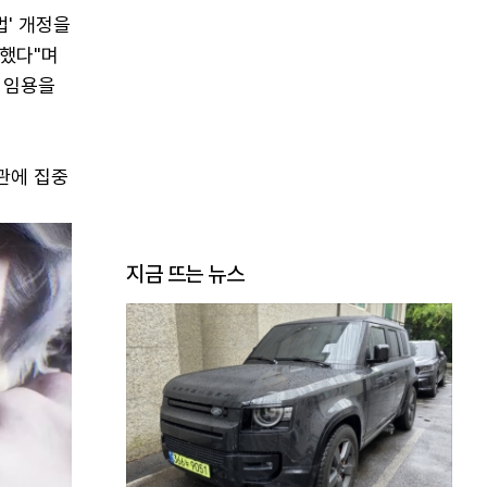
법' 개정을
취했다"며
원 임용을
관에 집중
지금 뜨는 뉴스