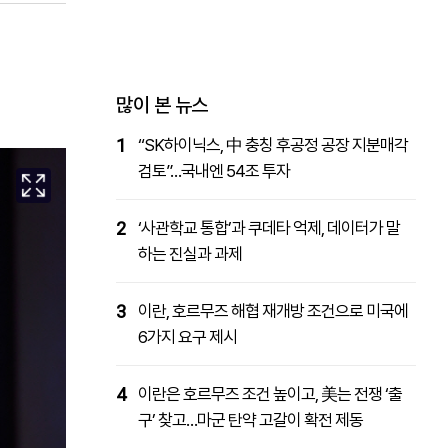
패밀리사이트
마켓파워
아투TV
대학동문골프최강전
많이 본 뉴스
1
“SK하이닉스, 中 충칭 후공정 공장 지분매각
검토”…국내엔 54조 투자
2
‘사관학교 통합’과 쿠데타 억제, 데이터가 말
하는 진실과 과제
3
이란, 호르무즈 해협 재개방 조건으로 미국에
6가지 요구 제시
4
이란은 호르무즈 조건 높이고, 美는 전쟁 ‘출
구’ 찾고…마군 탄약 고갈이 확전 제동