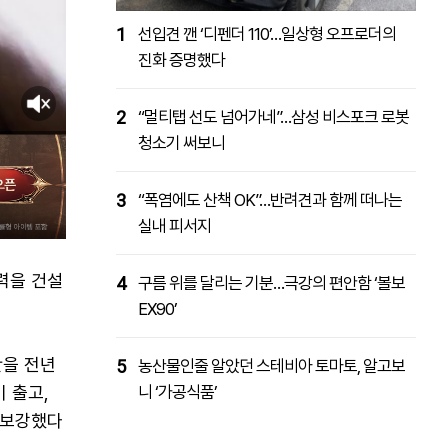
1
선입견 깬 ‘디펜더 110’…일상형 오프로더의
진화 증명했다
2
“멀티탭 선도 넘어가네”…삼성 비스포크 로봇
청소기 써보니
3
“폭염에도 산책 OK”…반려견과 함께 떠나는
실내 피서지
력을 건설
4
구름 위를 달리는 기분…극강의 편안함 ‘볼보
EX90’
산을 전년
5
농산물인줄 알았던 스테비아 토마토, 알고보
기 출고,
니 ‘가공식품’
 보강했다