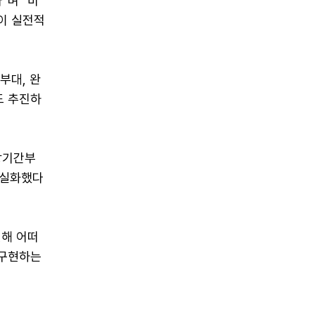
"며 "비
이 실전적
부대, 완
도 추진하
장기간부
 현실화했다
진해 어떠
 구현하는