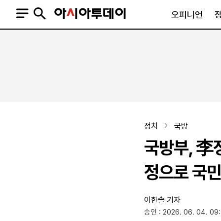
오피니언
오피니언
정치
사회
사설
정치일반
사회일반
칼럼·기고
청와대
사건·사고
기자의 눈
국회·정당
법원·검찰
피플
북한
교육·행정
정치
국방
외교
노동·복지·환경
국방부, 李
국방
보건·의학
정부
정으로 국민
이한솔 기자
SNS
승인 : 2026. 06. 04. 09
뉴스스탠드
네이버블로그
아투TV(유튜브)
페이스북