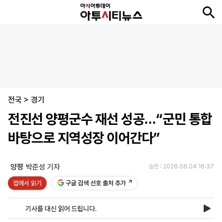
뉴
최
속
정
사
경
국
오
피
아
문
포
스
신
보
치
회
제
제
피
플
투
화
토
니
시
·
전국
언
티
스
>
경기
포
전진선 양평군수 재선 성공…“군민 통합
츠
바탕으로 지역성장 이어간다”
ENGLISH
中
Tiếng
文
Việt
양평
박준성 기자
승인 : 2026.06.04 16:37
앱에서 읽기
구글 검색 선호 출처 추가
지
신
후
제
회
앱
면
문
원
보
사
설
기사를 대신 읽어 드립니다.
보
구
하
24
소
치
기
독
기
시
개