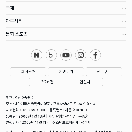
국제
아투시티
문화·스포츠
회사소개
지면보기
신문구독
PC버전
앱설치
제호 : 아시아투데이
주소 : 대한민국 서울특별시 영등포구 의사당대로1길 34 인영빌딩
대표전화 : 02) 769-5000 | 등록번호 : 서울 아00160
등록일 : 2006년 1월 18일 | 회장·발행인·편집인 : 우종순
발행일자 : 2005년 11월 11일 | 청소년보호책임자 : 성희제