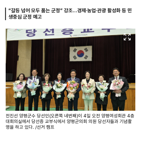
“갈등 넘어 모두 품는 군정” 강조…경제·농업·관광 활성화 등 민
생중심 군정 예고
마
운
대
켓
세
학
파
동
워
문
골
프
전진선 양평군수 당선인(오른쪽 네번째)이 4일 오전 양평여성회관 4층
대회의실에서 당선증 교부식에서 양평군의회 의원 당선자들과 기념촬
영을 하고 있다. /선거 캠프