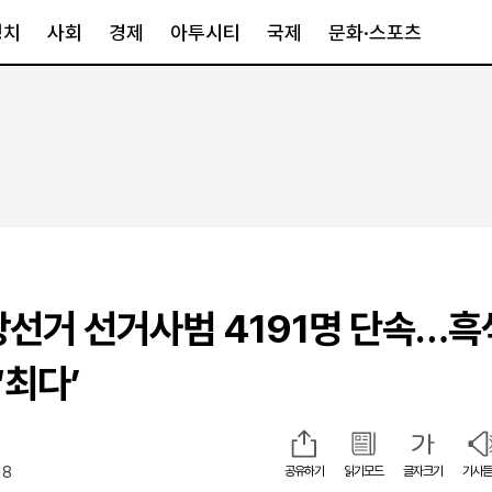
정치
사회
경제
아투시티
국제
문화·스포츠
경제
아투시티
국제
경제일반
종합
세계일반
정책
메트로
아시아·호주
금융·증권
경기·인천
북미
산업
세종·충청
중남미
IT·과학
영남
유럽
방선거 선거사범 4191명 단속…
부동산
호남
중동·아프리
유통
강원
‘최다’
중기·벤처
제주
18
공유하기
읽기모드
글자크기
기사듣
인스타그램