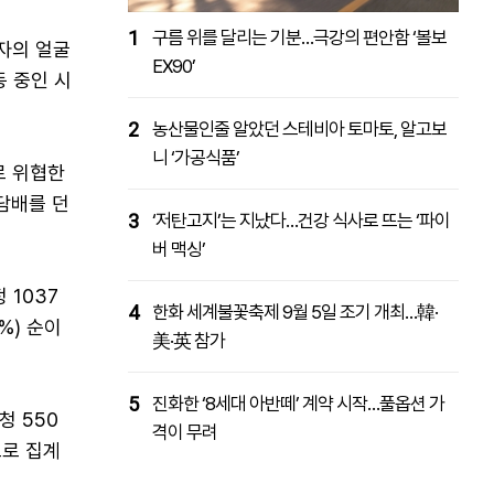
1
구름 위를 달리는 기분…극강의 편안함 ‘볼보
자의 얼굴
EX90’
동 중인 시
2
농산물인줄 알았던 스테비아 토마토, 알고보
니 ‘가공식품’
로 위협한
담배를 던
3
‘저탄고지’는 지났다…건강 식사로 뜨는 ‘파이
버 맥싱’
 1037
4
한화 세계불꽃축제 9월 5일 조기 개최…韓·
9%) 순이
美·英 참가
5
진화한 ‘8세대 아반떼’ 계약 시작…풀옵션 가
청 550
격이 무려
순으로 집계