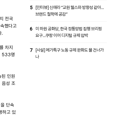
5
[인터뷰] 신애라 “교원 웰스와 방향성 같아…
브랜드 철학에 공감”
지 전국
 단속했다고
6
미 하원 공화당, 한국 정통망법 집행 브리핑
.
요구…쿠팡 이어 디지털 규제 압박
를 차지
7
[사설] 메가특구 노동 규제 완화도 물 건너가
 533명
나
속된 인원
, 음성 조
명을 단속
행하고 있