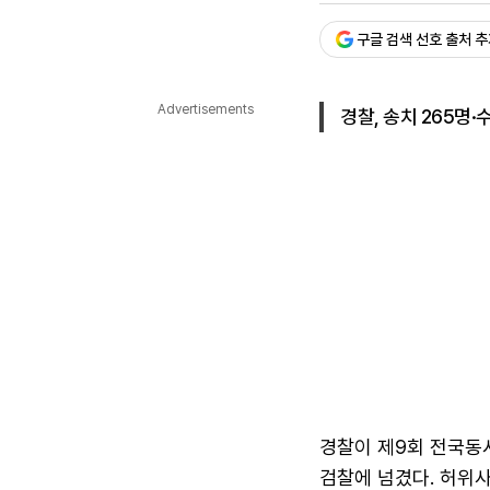
다국어뉴스
ENGLISH
Tiếng Việt
中文
구글 검색 선호 출처 
Advertisements
경찰, 송치 265명
경찰이 제9회 전국동
검찰에 넘겼다. 허위