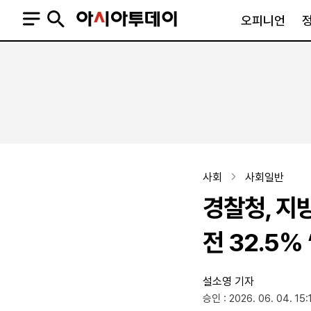
오피니언
오피니언
정치
사회
사설
정치일반
사회일반
칼럼·기고
청와대
사건·사고
기자의 눈
국회·정당
법원·검찰
피플
북한
교육·행정
사회
사회일반
외교
노동·복지·환경
경찰청, 지
국방
보건·의학
정부
전 32.5% 
설소영 기자
SNS
승인 : 2026. 06. 04. 15:
뉴스스탠드
네이버블로그
아투TV(유튜브)
페이스북