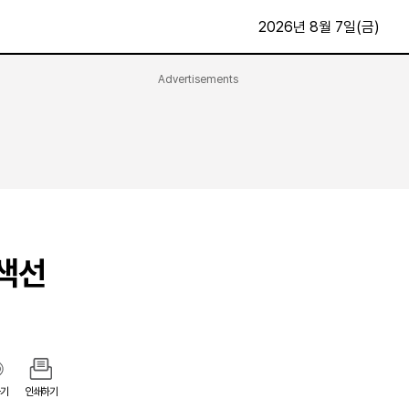
2026년 8월 7일(금)
Advertisements
문화·스포츠
최신
전체
방송
지면보기
가요
구독신청
영화
First Edition
문화
후원하기
흑색선
카
종교
제보24시
스포츠
알립니다
여행
기
인쇄하기