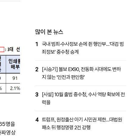
패밀리사이트
마켓파워
아투TV
대학동문골프최강전
많이 본 뉴스
1
국내 범죄·수사정보 손에 쥔 행안부…‘대검 범
죄정보’ 중수청 승계
2
[시승기] 볼보 EX90, 전동화 시대에도 변하
지 않는 ‘안전과 편안함’
3
[사설] 10월 출범 중수청, 수사 역량 확보에 전
력을
4
트럼프, 원정출산 아기 시민권 제한…대법원
65명을
패소 뒤 행정명령 2건 강행
가짜영상