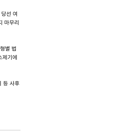
 당선 여
지 마무리
유형별 법
공소제기에
 등 사후