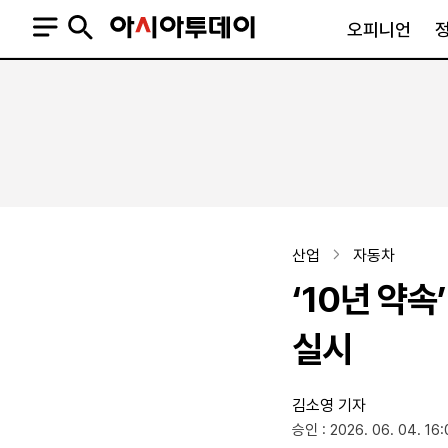
오피니언
오피니언
정치
사회
사설
정치일반
사회일반
칼럼·기고
청와대
사건·사고
기자의 눈
국회·정당
법원·검찰
피플
북한
교육·행정
산업
자동차
외교
노동·복지·환경
‘10년 약속
국방
보건·의학
정부
실시
김소영 기자
SNS
승인 : 2026. 06. 04. 16:
뉴스스탠드
네이버블로그
아투TV(유튜브)
페이스북