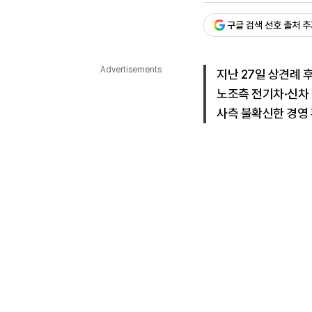
다국어뉴스
ENGLISH
Tiếng Việt
中文
구글 검색 선호 출처 
Advertisements
지난 27일 상견례 후
노조측 전기차·신차 
사측 불확신한 경영 