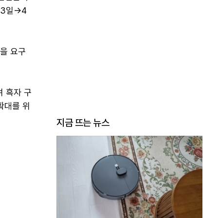
 3일→4
안을 요구
 흑자 구
확대를 위
지금 뜨는 뉴스