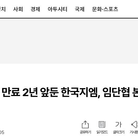
정치
사회
경제
아투시티
국제
문화·스포츠
경제
아투시티
국제
경제일반
종합
세계일반
정책
메트로
아시아·호주
금융·증권
경기·인천
북미
산업
세종·충청
중남미
IT·과학
영남
유럽
’ 만료 2년 앞둔 한국지엠, 임단협 
부동산
호남
중동·아프리
유통
강원
중기·벤처
제주
05
공유하기
읽기모드
글자크기
기사듣
인스타그램