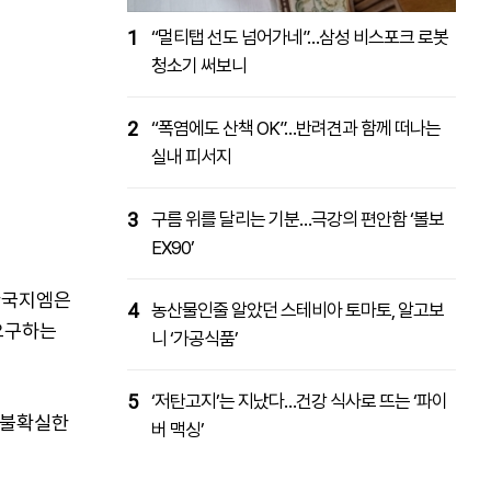
1
“멀티탭 선도 넘어가네”…삼성 비스포크 로봇
청소기 써보니
2
“폭염에도 산책 OK”…반려견과 함께 떠나는
실내 피서지
3
구름 위를 달리는 기분…극강의 편안함 ‘볼보
EX90’
 한국지엠은
4
농산물인줄 알았던 스테비아 토마토, 알고보
요구하는
니 ‘가공식품’
5
‘저탄고지’는 지났다…건강 식사로 뜨는 ‘파이
 불확실한
버 맥싱’