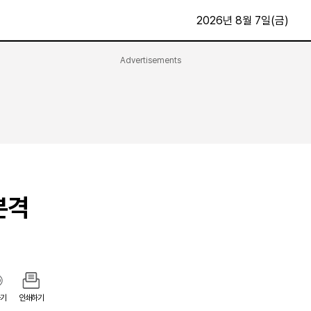
2026년 8월 7일(금)
Advertisements
문화·스포츠
최신
전체
방송
지면보기
가요
구독신청
영화
First Edition
문화
후원하기
본격
카
종교
제보24시
스포츠
알립니다
여행
기
인쇄하기