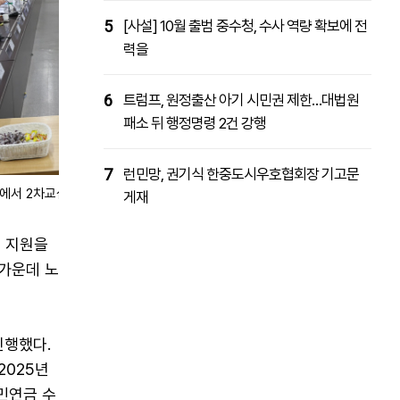
5
[사설] 10월 출범 중수청, 수사 역량 확보에 전
력을
6
트럼프, 원정출산 아기 시민권 제한…대법원
패소 뒤 행정명령 2건 강행
7
런민망, 권기식 한중도시우호협회장 기고문
장에서 2차교섭을 진행하고 있다. /전국금속노조 한국지엠지부
게재
행 지원을
 가운데 노
진행했다.
2025년
국민연금 수