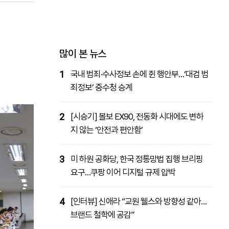
패밀리사이트
마켓파워
아투TV
대학동문골프최강전
많이 본 뉴스
1
국내 범죄·수사정보 손에 쥔 행안부…‘대검 범
죄정보’ 중수청 승계
2
[시승기] 볼보 EX90, 전동화 시대에도 변하
지 않는 ‘안전과 편안함’
3
미 하원 공화당, 한국 정통망법 집행 브리핑
요구…쿠팡 이어 디지털 규제 압박
4
[인터뷰] 신애라 “교원 웰스와 방향성 같아…
브랜드 철학에 공감”