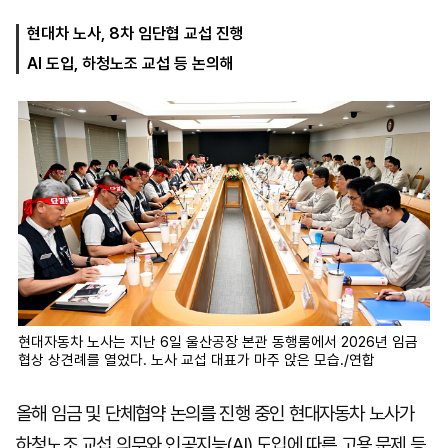
현대차 노사, 8차 임단협 교섭 진행
AI 도입, 하청노조 교섭 등 논의해
마
운
대
켓
세
학
파
동
워
문
골
프
현대자동차 노사는 지난 6일 울산공장 본관 동행룸에서 2026년 임금
협상 상견례를 열었다. 노사 교섭 대표가 마주 앉은 모습./연합
올해 임금 및 단체협약 논의를 진행 중인 현대자동차 노사가
하청노조 교섭 의무와 인공지능(AI) 도입에 따른 고용 문제 등