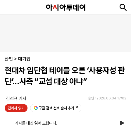
뉴
최
속
정
사
경
국
오
피
아
문
포
스
신
보
치
회
제
제
피
플
투
화
토
니
시
·
산업
언
티
스
>
대기업
포
현대차 임단협 테이블 오른 ‘사용자성 판
츠
단’…사측 “교섭 대상 아냐”
ENGLISH
中
Tiếng
文
Việt
김정규 기자
승인 : 2026.06.04 17:02
앱에서 읽기
구글 검색 선호 출처 추가
지
신
후
제
회
앱
면
문
원
보
사
설
기사를 대신 읽어 드립니다.
보
구
하
24
소
치
기
독
기
시
개