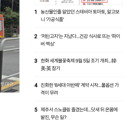
1
농산물인줄 알았던 스테비아 토마토, 알고보
니 ‘가공식품’
2
‘저탄고지’는 지났다…건강 식사로 뜨는 ‘파이
버 맥싱’
3
한화 세계불꽃축제 9월 5일 조기 개최…韓·
美·英 참가
4
진화한 ‘8세대 아반떼’ 계약 시작…풀옵션 가
격이 무려
5
제주서 스노클링 즐겼는데…닷새 뒤 온몸에
발진, 무슨 일?