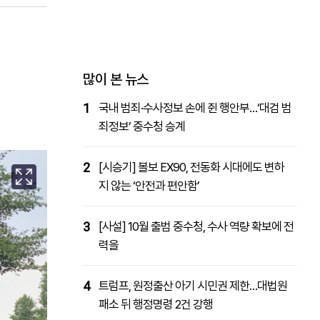
패밀리사이트
마켓파워
아투TV
대학동문골프최강전
많이 본 뉴스
1
국내 범죄·수사정보 손에 쥔 행안부…‘대검 범
죄정보’ 중수청 승계
2
[시승기] 볼보 EX90, 전동화 시대에도 변하
지 않는 ‘안전과 편안함’
3
[사설] 10월 출범 중수청, 수사 역량 확보에 전
력을
4
트럼프, 원정출산 아기 시민권 제한…대법원
패소 뒤 행정명령 2건 강행