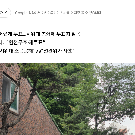
:23
추가
Google 검색에서 아시아투데이 기사를 더 자주 볼 수 있습니다.
어렵게 투표…시위대 봉쇄에 투표지 발목
대…“원천무효·재투표”
시위대 소음공해”vs“선관위가 자초”