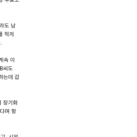
라도 남
를 적게
.
계속 이
 B씨도
하는데 갑
위 장기화
렵다며 항
고, 시위