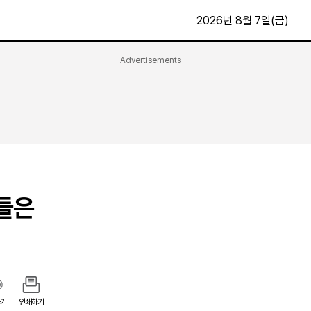
2026년 8월 7일(금)
Advertisements
문화·스포츠
최신
전체
방송
지면보기
가요
구독신청
영화
First Edition
문화
후원하기
민들은
카
종교
제보24시
스포츠
알립니다
여행
기
인쇄하기