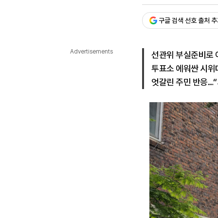
승인 : 2026. 06. 04. 20
다국어뉴스
ENGLISH
Tiếng Việt
中文
구글 검색 선호 출처 
Advertisements
선관위 부실준비로 
투표소 에워싼 시위
엇갈린 주민 반응…“