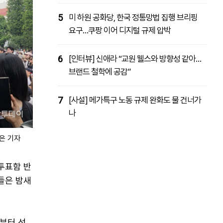
5
미 하원 공화당, 한국 정통망법 집행 브리핑
요구…쿠팡 이어 디지털 규제 압박
6
[인터뷰] 신애라 “교원 웰스와 방향성 같아…
브랜드 철학에 공감”
7
[사설] 메가특구 노동 규제 완화도 물 건너가
나
은 기자
투표함 반
들은 밤새
간부터 선