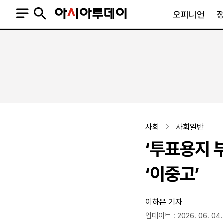
오피니언
오피니언
정치
사회
사설
정치일반
사회일반
칼럼·기고
청와대
사건·사고
기자의 눈
국회·정당
법원·검찰
피플
북한
교육·행정
사회
사회일반
외교
노동·복지·환경
‘투표용지 
국방
보건·의학
정부
‘이중고’
이하은 기자
SNS
뉴스스탠드
네이버블로그
아투TV(유튜브)
페이스북
업데이트 : 2026. 06. 04.