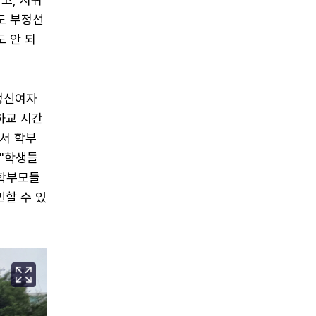
도 부정선
도 안 되
정신여자
하교 시간
서 학부
 "학생들
 학부모들
민할 수 있