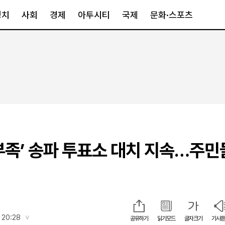
정치
사회
경제
아투시티
국제
문화·스포츠
경제
아투시티
국제
경제일반
종합
세계일반
정책
메트로
아시아·호주
금융·증권
경기·인천
북미
산업
세종·충청
중남미
IT·과학
영남
유럽
부족’ 송파 투표소 대치 지속…주
부동산
호남
중동·아프리
유통
강원
중기·벤처
제주
인스타그램
 20:28
공유하기
읽기모드
글자크기
기사듣