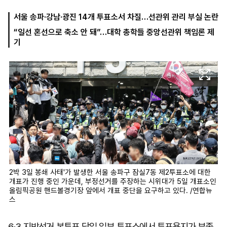
서울 송파·강남·광진 14개 투표소서 차질…선관위 관리 부실 논란
“일선 혼선으로 축소 안 돼”…대학 총학들 중앙선관위 책임론 제
마
운
대
기
켓
세
학
파
동
워
문
골
프
2박 3일 봉쇄 사태'가 발생한 서울 송파구 잠실7동 제2투표소에 대한
개표가 진행 중인 가운데, 부정선거를 주장하는 시위대가 5일 개표소인
올림픽공원 핸드볼경기장 앞에서 개표 중단을 요구하고 있다. /연합뉴
스
6·3 지방선거 본투표 당일 일부 투표소에서 투표용지가 부족