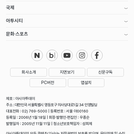
국제
아투시티
문화·스포츠
회사소개
지면보기
신문구독
PC버전
앱설치
제호 : 아시아투데이
주소 : 대한민국 서울특별시 영등포구 의사당대로1길 34 인영빌딩
대표전화 : 02) 769-5000 | 등록번호 : 서울 아00160
등록일 : 2006년 1월 18일 | 회장·발행인·편집인 : 우종순
발행일자 : 2005년 11월 11일 | 청소년보호책임자 : 성희제
아시아투데이의 모든 콘텐츠(기사)는 저작권법의 보호를 받으며, 무단전재 및 수집,