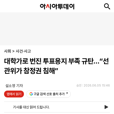
뉴
최
속
정
사
경
국
오
피
아
문
포
스
신
보
치
회
제
제
피
플
투
화
토
니
시
·
사회
언
티
스
>
사건·사고
포
대학가로 번진 투표용지 부족 규탄…“선
츠
관위가 참정권 침해”
ENGLISH
中
Tiếng
文
Việt
설소영 기자
승인 : 2026.06.05 15:46
앱에서 읽기
구글 검색 선호 출처 추가
지
신
후
제
회
앱
면
문
원
보
사
설
기사를 대신 읽어 드립니다.
보
구
하
24
소
치
기
독
기
시
개