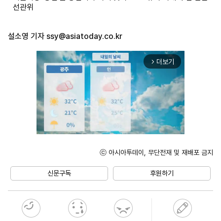
선관위
설소영 기자
ssy@asiatoday.co.kr
더보기
arrow_forward_ios
ⓒ 아시아투데이, 무단전재 및 재배포 금지
Mute
신문구독
후원하기