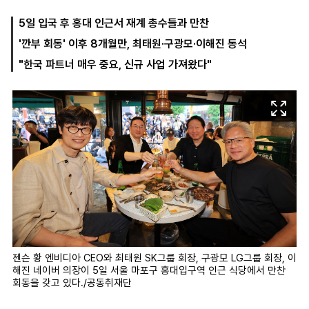
5일 입국 후 홍대 인근서 재계 총수들과 만찬
'깐부 회동' 이후 8개월만, 최태원·구광모·이해진 동석
마
운
대
켓
세
학
"한국 파트너 매우 중요, 신규 사업 가져왔다"
파
동
워
문
골
프
젠슨 황 엔비디아 CEO와 최태원 SK그룹 회장, 구광모 LG그룹 회장, 이
해진 네이버 의장이 5일 서울 마포구 홍대입구역 인근 식당에서 만찬
회동을 갖고 있다./공동취재단