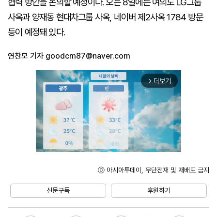
협력 방안을 논의할 예정이다. 오는 8일에는 여의도 LG그룹
사옥과 양재동 현대차그룹 사옥, 네이버 제2사옥 1784 방문
등이 예정돼 있다.
연찬모 기자
goodcm87@naver.com
더보기
arrow_forward_ios
ⓒ 아시아투데이, 무단전재 및 재배포 금지
Unmute
신문구독
후원하기