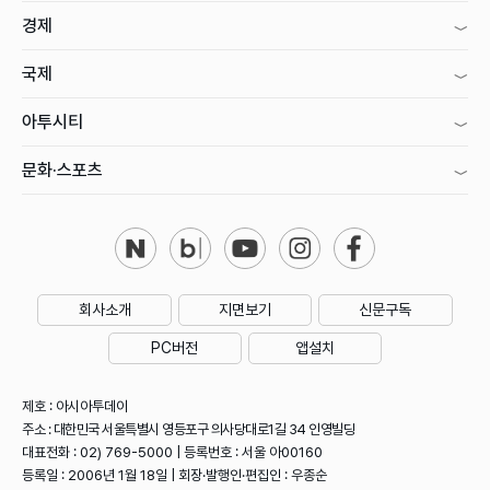
경제
국제
아투시티
문화·스포츠
회사소개
지면보기
신문구독
PC버전
앱설치
제호 : 아시아투데이
주소 : 대한민국 서울특별시 영등포구 의사당대로1길 34 인영빌딩
대표전화 : 02) 769-5000 | 등록번호 : 서울 아00160
등록일 : 2006년 1월 18일 | 회장·발행인·편집인 : 우종순