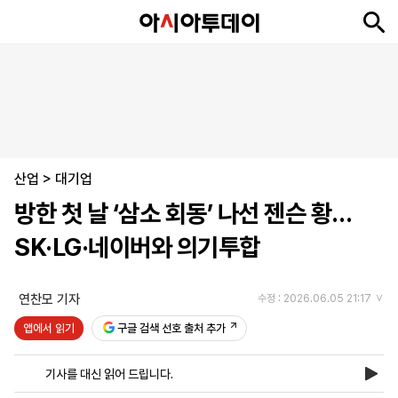
뉴
최
속
정
사
경
국
오
피
아
문
포
스
신
보
치
회
제
제
피
플
투
화
토
니
시
·
산업
언
티
스
>
대기업
포
방한 첫 날 ‘삼소 회동’ 나선 젠슨 황…
츠
SK·LG·네이버와 의기투합
ENGLISH
中
Tiếng
文
Việt
연찬모 기자
수정 : 2026.06.05 21:17
앱에서 읽기
구글 검색 선호 출처 추가
지
신
후
제
회
앱
면
문
원
보
사
설
기사를 대신 읽어 드립니다.
보
구
하
24
소
치
기
독
기
시
개