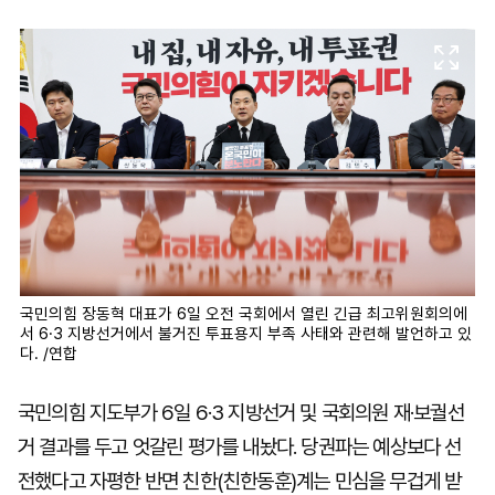
마
운
대
켓
세
학
파
동
워
문
골
프
국민의힘 장동혁 대표가 6일 오전 국회에서 열린 긴급 최고위원회의에
서 6·3 지방선거에서 불거진 투표용지 부족 사태와 관련해 발언하고 있
다. /연합
국민의힘 지도부가 6일 6·3 지방선거 및 국회의원 재·보궐선
거 결과를 두고 엇갈린 평가를 내놨다. 당권파는 예상보다 선
전했다고 자평한 반면 친한(친한동훈)계는 민심을 무겁게 받