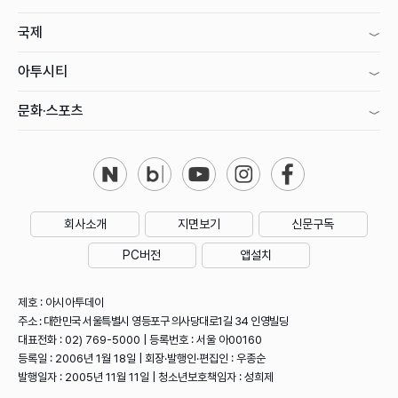
국제
아투시티
문화·스포츠
회사소개
지면보기
신문구독
PC버전
앱설치
제호 : 아시아투데이
주소 : 대한민국 서울특별시 영등포구 의사당대로1길 34 인영빌딩
대표전화 : 02) 769-5000 | 등록번호 : 서울 아00160
등록일 : 2006년 1월 18일 | 회장·발행인·편집인 : 우종순
발행일자 : 2005년 11월 11일 | 청소년보호책임자 : 성희제