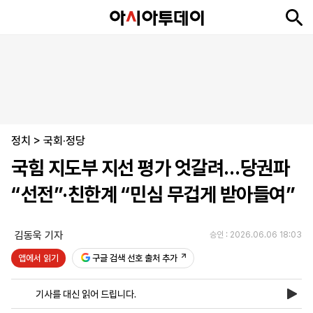
뉴
최
속
정
사
경
국
오
피
아
문
포
스
신
보
치
회
제
제
피
플
투
화
토
니
시
·
정치
언
티
스
>
국회·정당
포
국힘 지도부 지선 평가 엇갈려…당권파
츠
“선전”·친한계 “민심 무겁게 받아들여”
ENGLISH
中
Tiếng
文
Việt
김동욱 기자
승인 : 2026.06.06 18:03
앱에서 읽기
구글 검색 선호 출처 추가
지
신
후
제
회
앱
면
문
원
보
사
설
기사를 대신 읽어 드립니다.
보
구
하
24
소
치
기
독
기
시
개