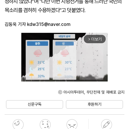
정하지 않았다"며 "다만 이번 지방선거를 통해 드러난 국민의
목소리를 겸허히 수용하겠다"고 덧붙였다.
김동욱 기자
kdw315@naver.com
더보기
arrow_forward_ios
ⓒ 아시아투데이, 무단전재 및 재배포 금지
Unmute
신문구독
후원하기