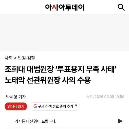
뉴
최
속
정
사
경
국
오
피
아
문
포
스
신
보
치
회
제
제
피
플
투
화
토
니
시
·
사회
언
티
스
>
법원·검찰
포
조희대 대법원장 ‘투표용지 부족 사태’
츠
노태악 선관위원장 사의 수용
ENGLISH
中
Tiếng
文
Việt
박세영 기자
승인 : 2026.06.08 19:59
앱에서 읽기
구글 검색 선호 출처 추가
지
신
후
제
회
앱
면
문
원
보
사
설
기사를 대신 읽어 드립니다.
보
구
하
24
소
치
기
독
기
시
개