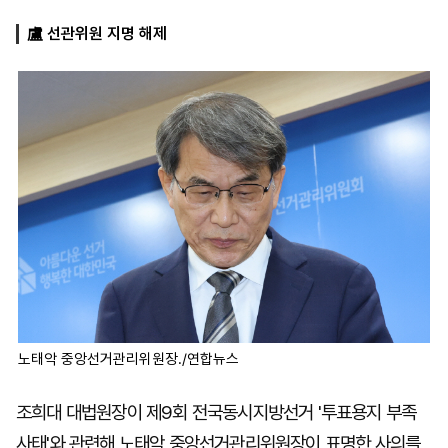
盧 선관위원 지명 해제
마
운
대
켓
세
학
파
동
워
문
골
프
노태악 중앙선거관리위원장./연합뉴스
조희대 대법원장이 제9회 전국동시지방선거 '투표용지 부족
사태'와 관련해 노태악 중앙선거관리위원장이 표명한 사의를