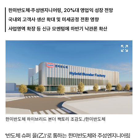
한미반도체·주성엔지니어링, 20%대 영업익 성장 전망
국내외 고객사 생산 확대 및 미세공정 전환 영향
마
운
대
켓
세
학
사업영역 확장 등 신규 모멘텀에 하반기 낙관론 확산
파
동
워
문
골
프
한미반도체 하이브리드 본더 팩토리 조감도./한미반도체
'반도체 슈퍼 을(乙)'로 통하는 한미반도체와 주성엔지니어링