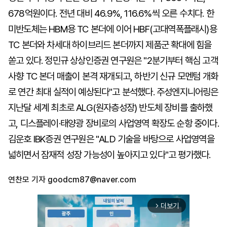
678억원이다. 전년 대비 46.9%, 116.6%씩 오른 수치다. 한
미반도체는 HBM용 TC 본더에 이어 HBF(고대역폭플래시)용
TC 본더와 차세대 하이브리드 본더까지 제품군 확대에 힘을
쏟고 있다. 정민규 상상인증권 연구원은 "2분기부터 핵심 고객
사향 TC 본더 매출이 본격 재개되고, 하반기 신규 모멘텀 개화
로 연간 최대 실적이 예상된다"고 분석했다. 주성엔지니어링은
지난달 세계 최초로 ALG(원자층성장) 반도체 장비를 출하했
고, 디스플레이·태양광 장비로의 사업영역 확장도 순항 중이다.
김운호 IBK증권 연구원은 "ALD 기술을 바탕으로 사업영역을
넓히면서 잠재적 성장 가능성이 높아지고 있다"고 평가했다.
연찬모 기자
goodcm87@naver.com
더보기
arrow_forward_ios