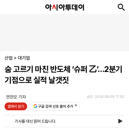
뉴
최
속
정
사
경
국
오
피
아
문
포
스
신
보
치
회
제
제
피
플
투
화
토
니
시
·
산업
언
티
스
>
대기업
포
숨 고르기 마친 반도체 ‘슈퍼 乙’…2분기
츠
기점으로 실적 날갯짓
ENGLISH
中
Tiếng
文
Việt
연찬모 기자
승인 : 2026.06.09 17:52
앱에서 읽기
구글 검색 선호 출처 추가
지
신
후
제
회
앱
면
문
원
보
사
설
기사를 대신 읽어 드립니다.
보
구
하
24
소
치
기
독
기
시
개