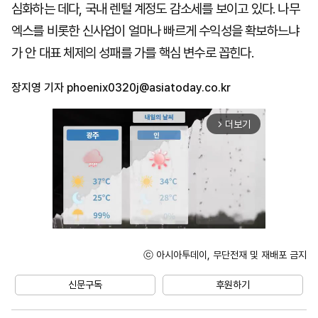
심화하는 데다, 국내 렌털 계정도 감소세를 보이고 있다. 나무
엑스를 비롯한 신사업이 얼마나 빠르게 수익성을 확보하느냐
가 안 대표 체제의 성패를 가를 핵심 변수로 꼽힌다.
장지영 기자
phoenix0320j@asiatoday.co.kr
더보기
arrow_forward_ios
ⓒ 아시아투데이, 무단전재 및 재배포 금지
Mute
신문구독
후원하기