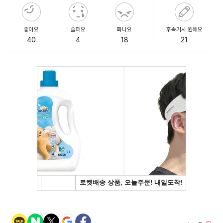
좋아요
슬퍼요
화나요
후속기사 원해요
40
4
18
21