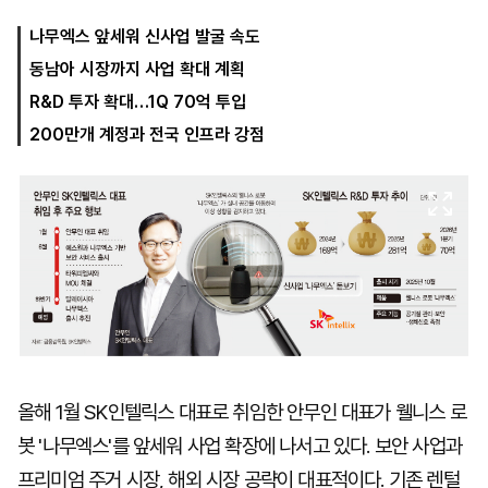
나무엑스 앞세워 신사업 발굴 속도
동남아 시장까지 사업 확대 계획
마
운
대
켓
세
학
R&D 투자 확대…1Q 70억 투입
파
동
워
문
200만개 계정과 전국 인프라 강점
골
프
올해 1월 SK인텔릭스 대표로 취임한 안무인 대표가 웰니스 로
봇 '나무엑스'를 앞세워 사업 확장에 나서고 있다. 보안 사업과
프리미엄 주거 시장, 해외 시장 공략이 대표적이다. 기존 렌털