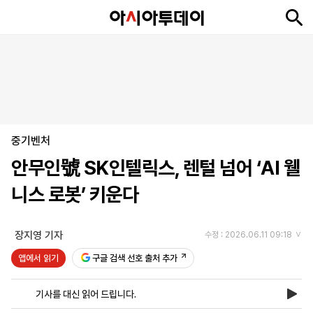
뉴
최
속
정
사
경
국
오
피
아
문
포
스
신
보
치
회
제
제
피
플
투
화
토
니
시
·
중기벤처
언
티
스
포
안무인號 SK인텔릭스, 렌털 넘어 ‘AI 웰
츠
니스 로봇’ 키운다
ENGLISH
中
Tiếng
文
Việt
장지영 기자
수정 : 2026.06.11 09:18
앱에서 읽기
구글 검색 선호 출처 추가
지
신
후
제
회
앱
면
문
원
보
사
설
기사를 대신 읽어 드립니다.
보
구
하
24
소
치
기
독
기
시
개