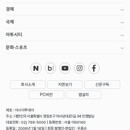
경제
국제
아투시티
문화·스포츠
회사소개
지면보기
신문구독
PC버전
앱설치
제호 : 아시아투데이
주소 : 대한민국 서울특별시 영등포구 의사당대로1길 34 인영빌딩
대표전화 : 02) 769-5000 | 등록번호 : 서울 아00160
등록일 : 2006년 1월 18일 | 회장·발행인·편집인 : 우종순