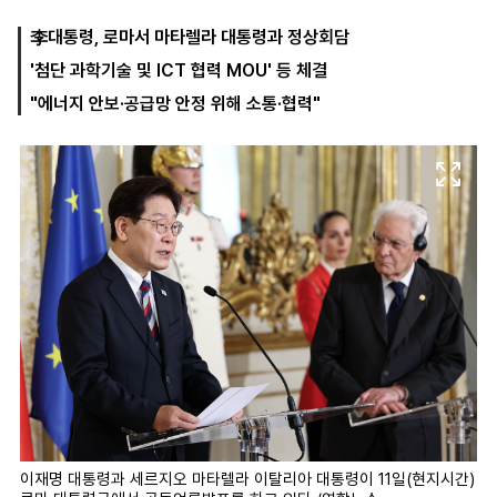
李대통령, 로마서 마타렐라 대통령과 정상회담
'첨단 과학기술 및 ICT 협력 MOU' 등 체결
마
운
대
켓
세
학
"에너지 안보·공급망 안정 위해 소통·협력"
파
동
워
문
골
프
이재명 대통령과 세르지오 마타렐라 이탈리아 대통령이 11일(현지시간)