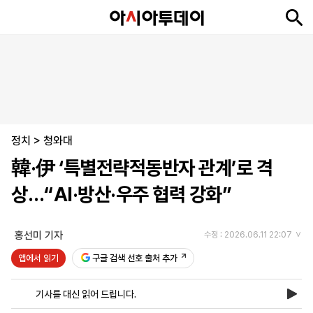
뉴
최
속
정
사
경
국
오
피
아
문
포
스
신
보
치
회
제
제
피
플
투
화
토
니
시
·
정치
언
티
스
>
청와대
포
韓·伊 ‘특별전략적동반자 관계’로 격
츠
상…“AI·방산·우주 협력 강화”
ENGLISH
中
Tiếng
文
Việt
홍선미 기자
수정 : 2026.06.11 22:07
앱에서 읽기
구글 검색 선호 출처 추가
지
신
후
제
회
앱
면
문
원
보
사
설
기사를 대신 읽어 드립니다.
보
구
하
24
소
치
기
독
기
시
개