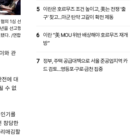
5
이란은 호르무즈 조건 높이고, 美는 전쟁 ‘출
구’ 찾고…마군 탄약 고갈이 확전 제동
혐의 1심 선고
0년을 선고했
6
이란 “美 MOU 위반 배상해야 호르무즈 재개
됐다. /연합
방”
 이와 관
7
정부, 주택 공급대책으로 서울 준공업지역 카
드 검토…영등포·구로·금천 집중
안전에 대
될 수 없
무인기를
런 참담한
자리매김할