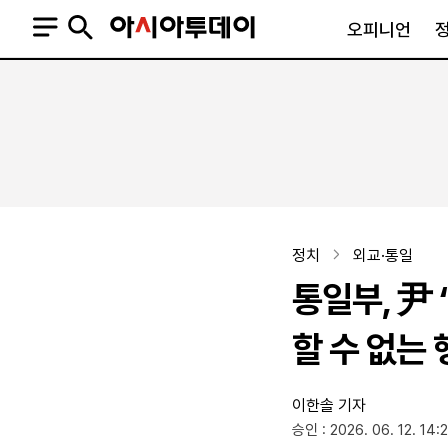
오피니언
오피니언
정치
사회
사설
정치일반
사회일반
칼럼·기고
청와대
사건·사고
기자의 눈
국회·정당
법원·검찰
피플
북한
교육·행정
정치
외교·통일
외교
노동·복지·환경
통일부, 尹
국방
보건·의학
정부
할 수 없는 
이한솔 기자
SNS
승인 : 2026. 06. 12. 14:
뉴스스탠드
네이버블로그
아투TV(유튜브)
페이스북