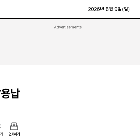
2026년 8월 9일(일)
Advertisements
문화·스포츠
최신
전체
방송
지면보기
가요
구독신청
영화
First Edition
문화
후원하기
“용납
카
종교
제보24시
스포츠
알립니다
여행
기
인쇄하기