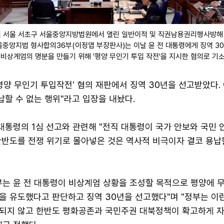
일 서울 서초구 서울중앙지방법원에서 열린 일반이적 및 직권남용권리행사방해 
울중앙지법 형사합의36부(이정엽 부장판사)는 이날 윤 전 대통령에게 징역 3
·3 비상계엄의 명분을 만들기 위해 '평양 무인기 투입 작전'을 지시한 혐의로 기소
평양 무인기 투입작전' 혐의 재판에서 징역 30년을 선고받았다.
납할 수 없는 행위"라고 입장을 내놨다.
 대통령의 1심 선고와 관련해 "전직 대통령이 국가 안보와 국민 
한반도를 전쟁 위기로 몰아넣은 것은 역사적 비극이자 결코 용납
부는 윤 전 대통령이 비상계엄 상황을 조성할 목적으로 평양에 
을 유도했다고 판단하고 징역 30년을 선고했다"며 "정부는 이
되지 않고 한반도 평화공존과 국민주권 대북정책이 확고하게 