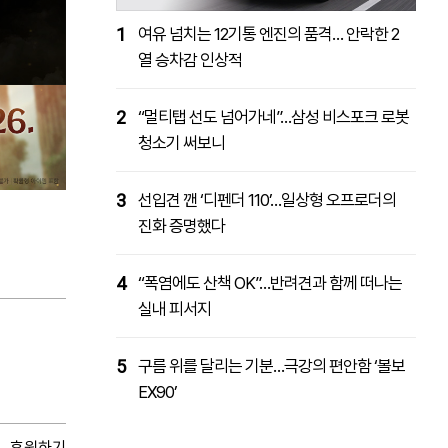
1
여유 넘치는 12기통 엔진의 품격… 안락한 2
열 승차감 인상적
2
“멀티탭 선도 넘어가네”…삼성 비스포크 로봇
청소기 써보니
3
선입견 깬 ‘디펜더 110’…일상형 오프로더의
진화 증명했다
4
“폭염에도 산책 OK”…반려견과 함께 떠나는
실내 피서지
5
구름 위를 달리는 기분…극강의 편안함 ‘볼보
EX90’
후원하기