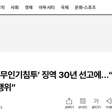
정치
사회
경제
아투시티
국제
문화·스포츠
경제
아투시티
국제
경제일반
종합
세계일반
정책
메트로
아시아·호주
금융·증권
경기·인천
북미
산업
세종·충청
중남미
IT·과학
영남
유럽
 ‘무인기침투’ 징역 30년 선고에…
부동산
호남
중동·아프리
유통
강원
행위”
중기·벤처
제주
23
공유하기
읽기모드
글자크기
기사듣
인스타그램