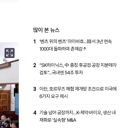
패밀리사이트
마켓파워
아투TV
대학동문골프최강전
많이 본 뉴스
1
‘벤츠 위의 벤츠’ 마이바흐…韓서 3년 연속
1000대 돌파하며 존재감↑
2
“SK하이닉스, 中 충칭 후공정 공장 지분매각
검토”…국내엔 54조 투자
3
이란, 호르무즈 해협 재개방 조건으로 미국에
6가지 요구 제시
4
기술 넘어 공장까지…K-제약·바이오, 생산 내
재화로 ‘실속형’ M&A