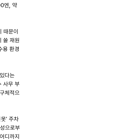
0엔, 약
기 때문이
 쓸 재원
수용 환경
 있다는
 사무 부
 구체적으
못' 주차
무성으로부
 어디까지