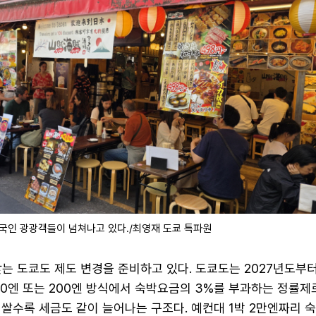
외국인 광광객들이 넘쳐나고 있다./최영재 도쿄 특파원
는 도쿄도 제도 변경을 준비하고 있다. 도쿄도는 2027년도부
 100엔 또는 200엔 방식에서 숙박요금의 3%를 부과하는 정률제
비쌀수록 세금도 같이 늘어나는 구조다. 예컨대 1박 2만엔짜리 