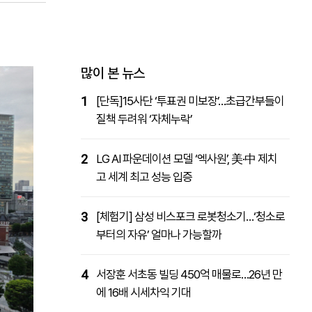
패밀리사이트
마켓파워
아투TV
대학동문골프최강전
많이 본 뉴스
1
[단독]15사단 ‘투표권 미보장’…초급간부들이
질책 두려워 ‘자체누락’
2
LG AI 파운데이션 모델 ‘엑사원’, 美·中 제치
고 세계 최고 성능 입증
3
[체험기] 삼성 비스포크 로봇청소기…‘청소로
부터의 자유’ 얼마나 가능할까
4
서장훈 서초동 빌딩 450억 매물로…26년 만
에 16배 시세차익 기대