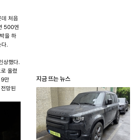
운데 처음
 500엔
2박을 하
는다.
인상했다.
으로 올렸
지금 뜨는 뉴스
 9만
로 전망된