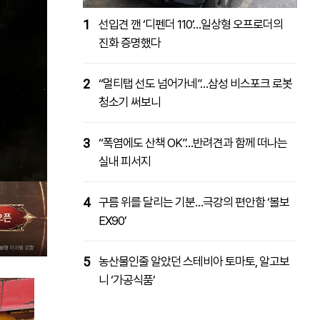
1
선입견 깬 ‘디펜더 110’…일상형 오프로더의
진화 증명했다
2
“멀티탭 선도 넘어가네”…삼성 비스포크 로봇
청소기 써보니
3
“폭염에도 산책 OK”…반려견과 함께 떠나는
실내 피서지
4
구름 위를 달리는 기분…극강의 편안함 ‘볼보
EX90’
5
농산물인줄 알았던 스테비아 토마토, 알고보
니 ‘가공식품’