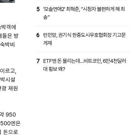
5
‘모솔연애2’ 최혁준, “시청자 불편하게 해 죄
송”
숙박객에
6
런민망, 권기식 한중도시우호협회장 기고문
체들은 방
게재
 숙박비
7
ETF엔 돈 몰리는데…비트코인, 6만4천달러
대 횡보 왜?
 이르고,
숙박시설
관광 재원
약 950
, 500엔은
리 돈으로