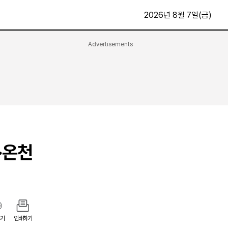
2026년 8월 7일(금)
Advertisements
문화·스포츠
최신
전체
방송
지면보기
가요
구독신청
영화
First Edition
문화
후원하기
·온천
카
종교
제보24시
스포츠
알립니다
여행
기
인쇄하기