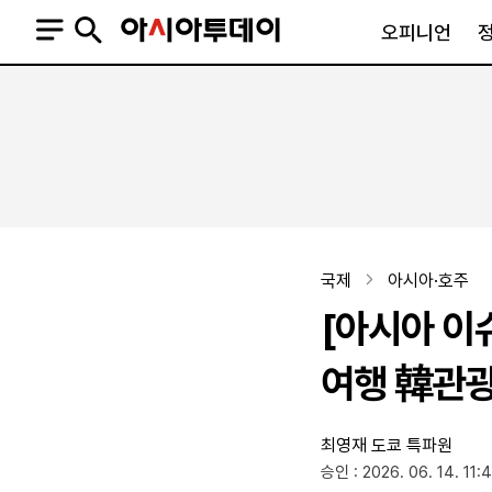
오피니언
오피니언
정치
사회
사설
정치일반
사회일반
칼럼·기고
청와대
사건·사고
기자의 눈
국회·정당
법원·검찰
피플
북한
교육·행정
국제
아시아·호주
외교
노동·복지·환경
[아시아 이
국방
보건·의학
정부
여행 韓관광
최영재 도쿄 특파원
SNS
승인 : 2026. 06. 14. 11:
뉴스스탠드
네이버블로그
아투TV(유튜브)
페이스북