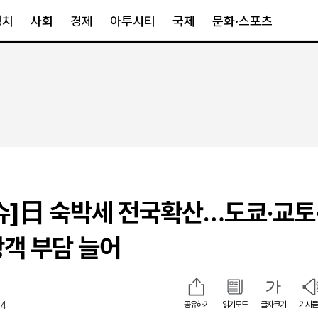
정치
사회
경제
아투시티
국제
문화·스포츠
경제
아투시티
국제
경제일반
종합
세계일반
정책
메트로
아시아·호주
금융·증권
경기·인천
북미
산업
세종·충청
중남미
IT·과학
영남
유럽
슈]日 숙박세 전국확산…도쿄·교토
부동산
호남
중동·아프리
유통
강원
객 부담 늘어
중기·벤처
제주
44
공유하기
읽기모드
글자크기
기사듣
인스타그램