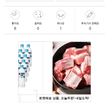
좋아요
슬퍼요
화나요
후속기사 원해요
6
0
1
0