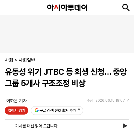
뉴
최
속
정
사
경
국
오
피
아
문
포
스
신
보
치
회
제
제
피
플
투
화
토
니
시
·
사회
언
티
스
>
사회일반
포
유동성 위기 JTBC 등 회생 신청… 중앙
츠
그룹 5개사 구조조정 비상
ENGLISH
中
Tiếng
文
Việt
이하은 기자
수정 : 2026.06.15 18:07
앱에서 읽기
구글 검색 선호 출처 추가
지
신
후
제
회
앱
면
문
원
보
사
설
기사를 대신 읽어 드립니다.
보
구
하
24
소
치
기
독
기
시
개