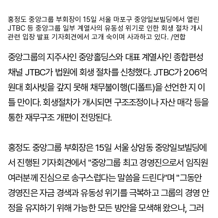
홍정도 중앙그룹 부회장이 15일 서울 마포구 중앙일보빌딩에서 열린
JTBC 등 중앙그룹 일부 계열사의 유동성 위기로 인한 회생 절차 개시
마
운
대
관련 입장 발표 기자회견에서 고개 숙이며 사과하고 있다. /연합
켓
세
학
파
동
중앙그룹의 지주사인 중앙홀딩스와 대표 계열사인 종합편성
워
문
골
채널 JTBC가 법원에 회생 절차를 신청했다. JTBC가 206억
프
원대 회사빚을 갚지 못해 채무불이행(디폴트)을 선언한 지 이
틀 만이다. 회생절차가 개시되면 구조조정이나 자산 매각 등을
통한 재무구조 개편이 전망된다.
홍정도 중앙그룹 부회장은 15일 서울 상암동 중앙일보빌딩에
서 진행된 기자회견에서 "중앙그룹 최고 경영진으로서 임직원
여러분께 진심으로 송구스럽다는 말씀을 드린다"며 "그동안
경영진은 자금 경색과 유동성 위기를 극복하고 그룹의 경영 안
정을 유지하기 위해 가능한 모든 방안을 모색해 왔으나, 그러