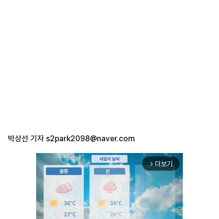
박상선 기자
s2park2098@naver.com
더보기
arrow_forward_ios