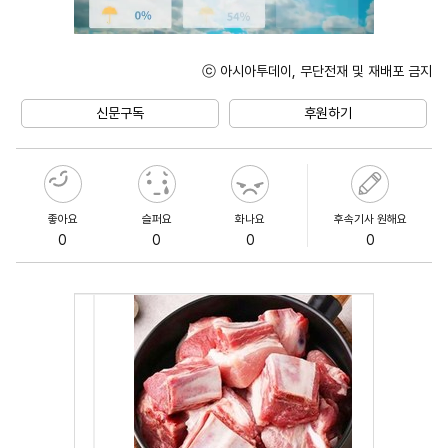
ⓒ 아시아투데이, 무단전재 및 재배포 금지
Unmute
신문구독
후원하기
좋아요
슬퍼요
화나요
후속기사 원해요
0
0
0
0