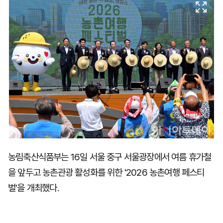
마
운
대
켓
세
학
파
동
워
문
골
프
농림축산식품부는 16일 서울 중구 서울광장에서 여름 휴가철
을 앞두고 농촌관광 활성화를 위한 '2026 농촌여행 페스티
벌'을 개최했다.