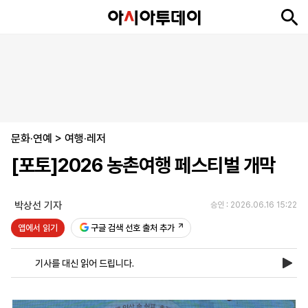
뉴
최
속
정
사
경
국
오
피
아
문
포
스
신
보
치
회
제
제
피
플
투
화
토
니
시
·
문화·연예
언
티
스
>
여행·레저
포
[포토]2026 농촌여행 페스티벌 개막
츠
박상선 기자
승인 : 2026.06.16 15:22
ENGLISH
中
Tiếng
文
Việt
앱에서 읽기
구글 검색 선호 출처 추가
기사를 대신 읽어 드립니다.
지
신
후
제
회
앱
면
문
원
보
사
설
보
구
하
24
소
치
기
독
기
시
개