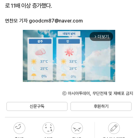
로 11배 이상 증가했다.
연찬모 기자
goodcm87@naver.com
더보기
arrow_forward_ios
ⓒ 아시아투데이, 무단전재 및 재배포 금지
Unmute
신문구독
후원하기