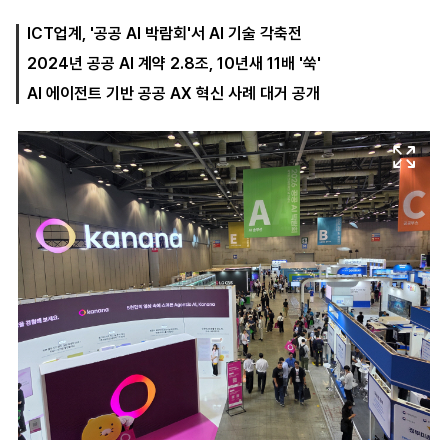
ICT업계, '공공 AI 박람회'서 AI 기술 각축전
2024년 공공 AI 계약 2.8조, 10년새 11배 '쑥'
마
운
대
켓
세
학
AI 에이전트 기반 공공 AX 혁신 사례 대거 공개
파
동
워
문
골
프