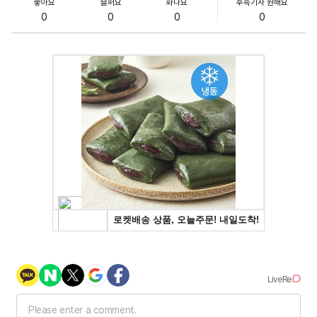
좋아요
슬퍼요
화나요
후속기사 원해요
0
0
0
0