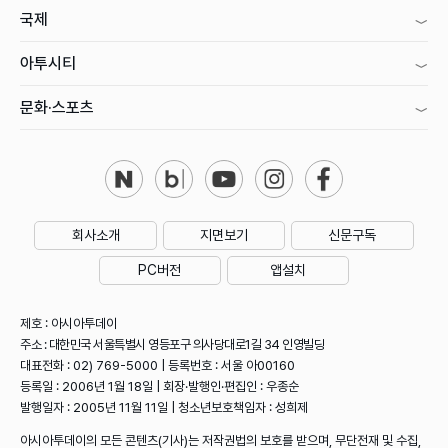
국제
아투시티
문화·스포츠
회사소개
지면보기
신문구독
PC버전
앱설치
제호 : 아시아투데이
주소 : 대한민국 서울특별시 영등포구 의사당대로1길 34 인영빌딩
대표전화 : 02) 769-5000 | 등록번호 : 서울 아00160
등록일 : 2006년 1월 18일 | 회장·발행인·편집인 : 우종순
발행일자 : 2005년 11월 11일 | 청소년보호책임자 : 성희제
아시아투데이의 모든 콘텐츠(기사)는 저작권법의 보호를 받으며, 무단전재 및 수집,