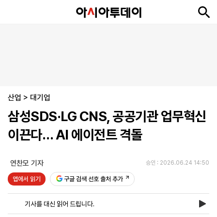
뉴
최
속
정
사
경
국
오
피
아
문
포
스
신
보
치
회
제
제
피
플
투
화
토
니
시
·
산업
언
티
스
>
대기업
포
삼성SDS·LG CNS, 공공기관 업무혁신
츠
이끈다… AI 에이전트 격돌
ENGLISH
中
Tiếng
文
Việt
연찬모 기자
승인 : 2026.06.24 14:50
앱에서 읽기
구글 검색 선호 출처 추가
지
신
후
제
회
앱
면
문
원
보
사
설
기사를 대신 읽어 드립니다.
보
구
하
24
소
치
기
독
기
시
개