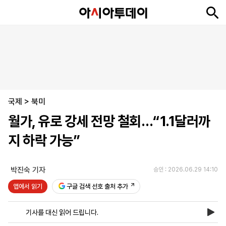
뉴
최
속
정
사
경
국
오
피
아
문
포
스
신
보
치
회
제
제
피
플
투
화
토
니
시
·
국제
언
티
스
>
북미
포
월가, 유로 강세 전망 철회…“1.1달러까
츠
지 하락 가능”
ENGLISH
中
Tiếng
文
Việt
박진숙 기자
승인 : 2026.06.29 14:10
앱에서 읽기
구글 검색 선호 출처 추가
지
신
후
제
회
앱
면
문
원
보
사
설
기사를 대신 읽어 드립니다.
보
구
하
24
소
치
기
독
기
시
개