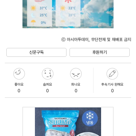
ⓒ 아시아투데이, 무단전재 및 재배포 금지
Unmute
신문구독
후원하기
좋아요
슬퍼요
화나요
후속기사 원해요
0
0
0
0