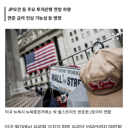
JP모건 등 주요 투자은행 전망 하향
연준 금리 인상 가능성 등 영향
마
운
대
켓
세
학
파
동
워
문
골
프
미국 뉴욕시 뉴욕증권거래소 밖 월스트리트 번호판./로이터 연햡
미국 월가에서 유로화 가치가 향후 유로당 1.1달러까지 하락할