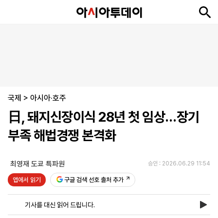
뉴
최
속
정
사
경
국
오
피
아
문
포
스
신
보
치
회
제
제
피
플
투
화
토
니
시
·
국제
언
티
스
>
아시아·호주
포
日, 돼지신장이식 28년 첫 임상…장기
츠
부족 해법경쟁 본격화
ENGLISH
中
Tiếng
文
Việt
최영재 도쿄 특파원
승인 : 2026.06.29 11:54
앱에서 읽기
구글 검색 선호 출처 추가
지
신
후
제
회
앱
면
문
원
보
사
설
기사를 대신 읽어 드립니다.
보
구
하
24
소
치
기
독
기
시
개