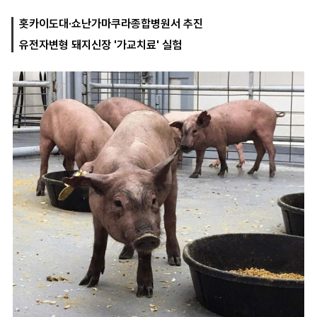
홋카이도대·쇼난가마쿠라종합병원서 추진
유전자변형 돼지신장 '가교치료' 실험
마
운
대
켓
세
학
파
동
워
문
골
프