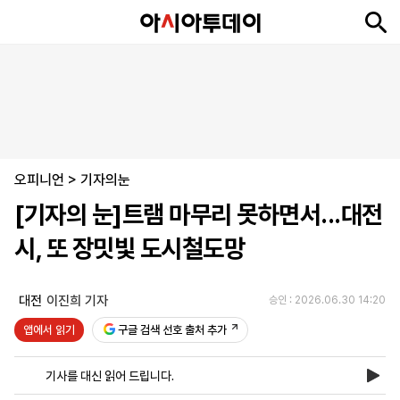
뉴
최
속
정
사
경
국
오
피
아
문
포
스
신
보
치
회
제
제
피
플
투
화
토
니
시
·
오피니언
언
티
스
>
기자의눈
포
[기자의 눈]트램 마무리 못하면서...대전
츠
시, 또 장밋빛 도시철도망
ENGLISH
中
Tiếng
文
Việt
대전
이진희 기자
승인 : 2026.06.30 14:20
앱에서 읽기
구글 검색 선호 출처 추가
지
신
후
제
회
앱
면
문
원
보
사
설
기사를 대신 읽어 드립니다.
보
구
하
24
소
치
기
독
기
시
개