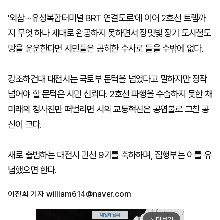
'외삼∼유성복합터미널 BRT 연결도로'에 이어 2호선 트램까
지 무엇 하나 제대로 완공하지 못하면서 장밋빛 장기 도시철도
망을 운운한다면 시민들은 공허한 수사로 들을 수밖에 없다.
강조하건대 대전시는 국토부 문턱을 넘었다고 말하지만 정작
넘어야 할 문턱은 시민 신뢰다. 2호선 파행을 수습하지 못한 채
미래의 청사진만 떠벌리면 시의 교통혁신은 공염불로 그칠 공
산이 크다.
새로 출범하는 대전시 민선 9기를 축하하며, 집행부는 이를 유
념했으면 한다.
이진희 기자
william614@naver.com
더보기
arrow_forward_ios