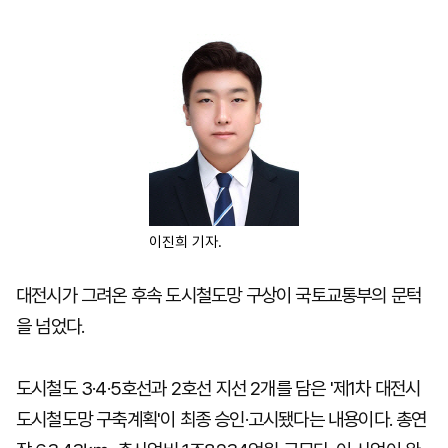
마
운
대
켓
세
학
파
동
워
문
골
프
이진희 기자.
대전시가 그려온 후속 도시철도망 구상이 국토교통부의 문턱
을 넘었다.
도시철도 3·4·5호선과 2호선 지선 2개를 담은 '제1차 대전시
도시철도망 구축계획'이 최종 승인·고시됐다는 내용이다. 총연