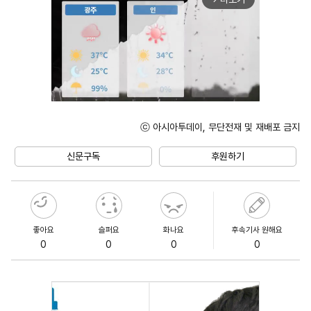
ⓒ 아시아투데이, 무단전재 및 재배포 금지
Mute
신문구독
후원하기
좋아요
슬퍼요
화나요
후속기사 원해요
0
0
0
0