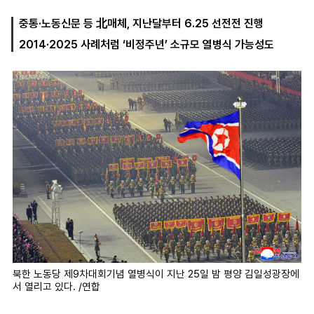
중통·노동신문 등 北매체, 지난달부터 6.25 선전전 진행
2014·2025 사례처럼 ‘비정주년’ 소규모 열병식 가능성도
마
운
대
켓
세
학
파
동
워
문
골
프
북한 노동당 제9차대회기념 열병식이 지난 25일 밤 평양 김일성광장에
서 열리고 있다. /연합