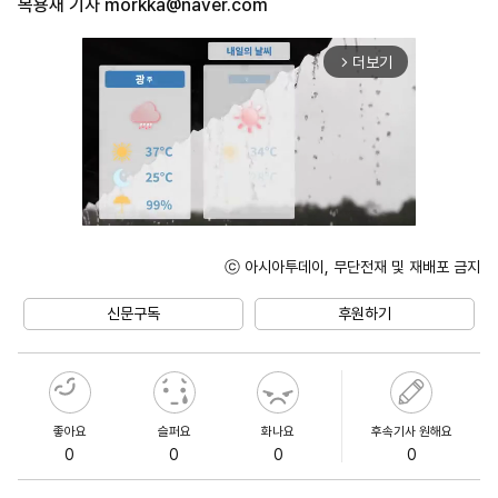
목용재 기자
morkka@naver.com
더보기
arrow_forward_ios
ⓒ 아시아투데이, 무단전재 및 재배포 금지
Unmute
신문구독
후원하기
좋아요
슬퍼요
화나요
후속기사 원해요
0
0
0
0