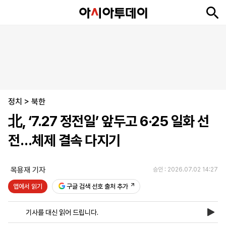
뉴
최
속
정
사
경
국
오
피
아
문
포
스
신
보
치
회
제
제
피
플
투
화
토
니
시
·
정치
언
티
스
>
북한
포
北, ‘7.27 정전일’ 앞두고 6·25 일화 선
츠
전…체제 결속 다지기
ENGLISH
中
Tiếng
文
Việt
목용재 기자
승인 : 2026.07.02 14:27
앱에서 읽기
구글 검색 선호 출처 추가
지
신
후
제
회
앱
면
문
원
보
사
설
기사를 대신 읽어 드립니다.
보
구
하
24
소
치
기
독
기
시
개