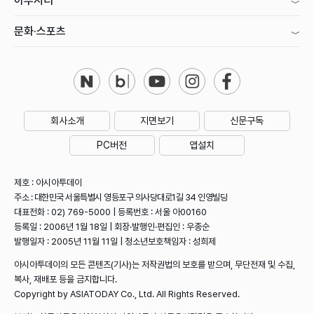
아투시티
문화·스포츠
회사소개
지면보기
신문구독
PC버전
앱설치
제호 : 아시아투데이
주소 : 대한민국 서울특별시 영등포구 의사당대로1길 34 인영빌딩
대표전화 : 02) 769-5000 | 등록번호 : 서울 아00160
등록일 : 2006년 1월 18일 | 회장·발행인·편집인 : 우종순
발행일자 : 2005년 11월 11일 | 청소년보호책임자 : 성희제
아시아투데이의 모든 콘텐츠(기사)는 저작권법의 보호를 받으며, 무단전재 및 수집,
복사, 재배포 등을 금지합니다.
Copyright by ASIATODAY Co., Ltd. All Rights Reserved.