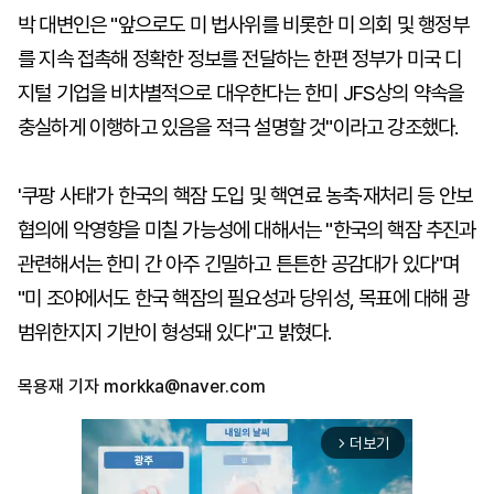
박 대변인은 "앞으로도 미 법사위를 비롯한 미 의회 및 행정부
를 지속 접촉해 정확한 정보를 전달하는 한편 정부가 미국 디
지털 기업을 비차별적으로 대우한다는 한미 JFS상의 약속을
충실하게 이행하고 있음을 적극 설명할 것"이라고 강조했다.
'쿠팡 사태'가 한국의 핵잠 도입 및 핵연료 농축·재처리 등 안보
협의에 악영향을 미칠 가능성에 대해서는 "한국의 핵잠 추진과
관련해서는 한미 간 아주 긴밀하고 튼튼한 공감대가 있다"며
"미 조야에서도 한국 핵잠의 필요성과 당위성, 목표에 대해 광
범위한지지 기반이 형성돼 있다"고 밝혔다.
목용재 기자
morkka@naver.com
더보기
arrow_forward_ios