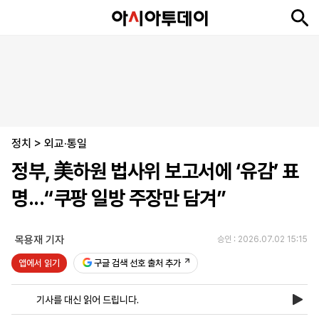
뉴
최
속
정
사
경
국
오
피
아
문
포
스
신
보
치
회
제
제
피
플
투
화
토
니
시
·
정치
언
티
스
>
외교·통일
포
정부, 美하원 법사위 보고서에 ‘유감’ 표
츠
명...“쿠팡 일방 주장만 담겨”
ENGLISH
中
Tiếng
文
Việt
목용재 기자
승인 : 2026.07.02 15:15
앱에서 읽기
구글 검색 선호 출처 추가
지
신
후
제
회
앱
면
문
원
보
사
설
기사를 대신 읽어 드립니다.
보
구
하
24
소
치
기
독
기
시
개