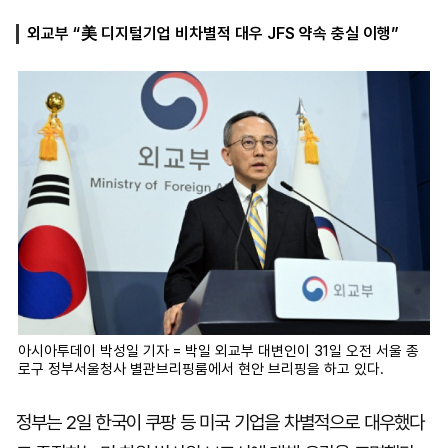
외교부 “美 디지털기업 비차별적 대우 JFS 약속 충실 이행”
마
운
대
켓
세
학
파
동
워
문
골
프
아시아투데이 박성일 기자 = 박일 외교부 대변인이 31일 오전 서울 종
로구 정부서울청사 별관브리핑룸에서 현안 브리핑을 하고 있다.
정부는 2일 한국이 쿠팡 등 미국 기업을 차별적으로 대우했다