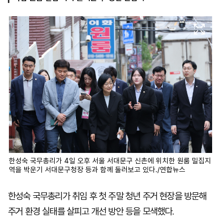
마
운
대
켓
세
학
파
동
워
문
골
프
한성숙 국무총리가 4일 오후 서울 서대문구 신촌에 위치한 원룸 밀집지
역을 박운기 서대문구청장 등과 함께 둘러보고 있다./연합뉴스
한성숙 국무총리가 취임 후 첫 주말 청년 주거 현장을 방문해
주거 환경 실태를 살피고 개선 방안 등을 모색했다.