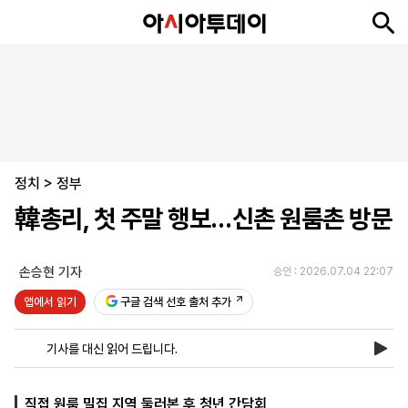
뉴
최
속
정
사
경
국
오
피
아
문
포
스
신
보
치
회
제
제
피
플
투
화
토
니
시
·
정치
언
티
스
>
정부
포
韓총리, 첫 주말 행보…신촌 원룸촌 방문
츠
손승현 기자
승인 : 2026.07.04 22:07
ENGLISH
中
Tiếng
文
Việt
앱에서 읽기
구글 검색 선호 출처 추가
기사를 대신 읽어 드립니다.
지
신
후
제
회
앱
면
문
원
보
사
설
보
구
하
24
소
치
직접 원룸 밀집 지역 둘러본 후 청년 간담회
기
독
기
시
개