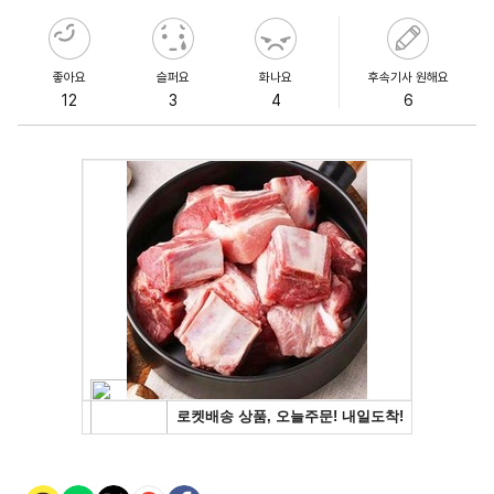
좋아요
슬퍼요
화나요
후속기사 원해요
12
3
4
6