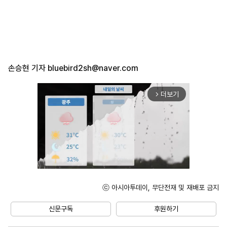
손승현 기자
bluebird2sh@naver.com
더보기
arrow_forward_ios
ⓒ 아시아투데이, 무단전재 및 재배포 금지
Mute
신문구독
후원하기