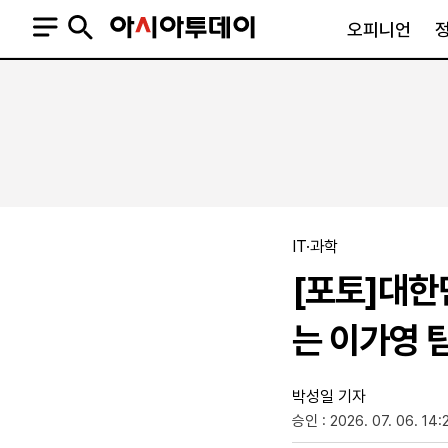
오피니언
오피니언
정치
사회
사설
정치일반
사회일반
칼럼·기고
청와대
사건·사고
기자의 눈
국회·정당
법원·검찰
피플
북한
교육·행정
IT·과학
외교
노동·복지·환경
[포토]대한
국방
보건·의학
정부
는 이가영 
박성일 기자
승인 : 2026. 07. 06. 14:
SNS
뉴스스탠드
네이버블로그
아투TV(유튜브)
페이스북