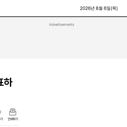
2026년 8월 6일(목)
Advertisements
문화·스포츠
최신
전체
방송
지면보기
가요
구독신청
영화
First Edition
문화
표하
후원하기
카
종교
제보24시
스포츠
알립니다
여행
기
인쇄하기