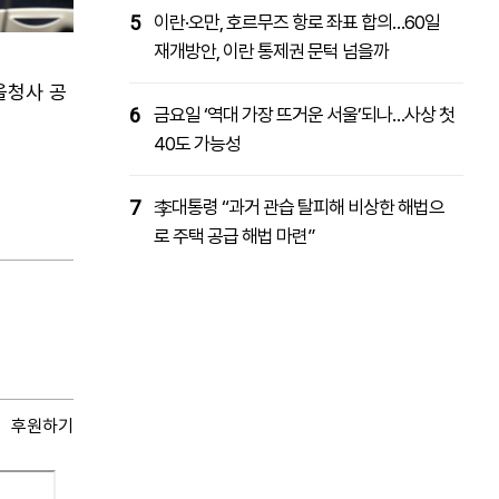
5
이란·오만, 호르무즈 항로 좌표 합의…60일
재개방안, 이란 통제권 문턱 넘을까
울청사 공
6
금요일 ‘역대 가장 뜨거운 서울’되나…사상 첫
40도 가능성
7
李대통령 “과거 관습 탈피해 비상한 해법으
로 주택 공급 해법 마련”
후원하기