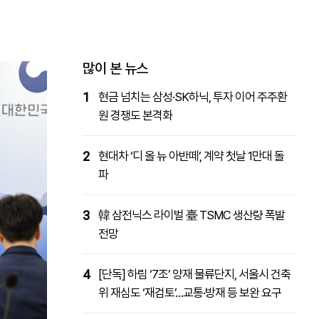
패밀리사이트
마켓파워
아투TV
대학동문골프최강전
많이 본 뉴스
1
현금 넘치는 삼성·SK하닉, 투자 이어 주주환
원 경쟁도 본격화
2
현대차 ‘디 올 뉴 아반떼’, 계약 첫날 1만대 돌
파
3
韓 삼전닉스 라이벌 臺 TSMC 생산량 폭발
전망
4
[단독] 하림 ‘7조’ 양재 물류단지, 서울시 건축
위 재심도 ‘재검토’…교통·방재 등 보완 요구