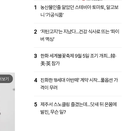
1
농산물인줄 알았던 스테비아 토마토, 알고보
니 ‘가공식품’
2
‘저탄고지’는 지났다…건강 식사로 뜨는 ‘파이
버 맥싱’
3
한화 세계불꽃축제 9월 5일 조기 개최…韓·
美·英 참가
더보기
4
진화한 ‘8세대 아반떼’ 계약 시작…풀옵션 가
격이 무려
5
제주서 스노클링 즐겼는데…닷새 뒤 온몸에
발진, 무슨 일?