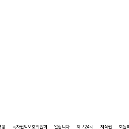
강령
독자권익보호위원회
알립니다
제보24시
저작권
회원