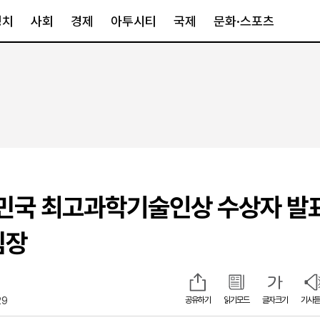
정치
사회
경제
아투시티
국제
문화·스포츠
경제
아투시티
국제
경제일반
종합
세계일반
정책
메트로
아시아·호주
금융·증권
경기·인천
북미
산업
세종·충청
중남미
IT·과학
영남
유럽
민국 최고과학기술인상 수상자 발
부동산
호남
중동·아프리
유통
강원
팀장
중기·벤처
제주
29
공유하기
읽기모드
글자크기
기사듣
인스타그램