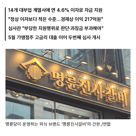
14개 대부업 계열사에 연 4.6% 이자로 자금 지원
"정상 이자보다 적은 수준…경제상 이익 217억원"
마
운
대
켓
세
학
심사관 "부당한 지원행위로 판단·과징금 부과해야"
파
동
워
문
5월 가맹점주 고금리 대출 이어 두번째 심사 개시
골
프
명륜당이 운영하는 외식 브랜드 '명륜진사갈비'의 간판./연합