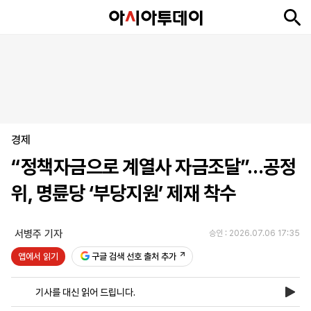
뉴
최
속
정
사
경
국
오
피
아
문
포
스
신
보
치
회
제
제
피
플
투
화
토
니
시
·
경제
언
티
스
포
“정책자금으로 계열사 자금조달”…공정
츠
위, 명륜당 ‘부당지원’ 제재 착수
ENGLISH
中
Tiếng
文
Việt
서병주 기자
승인 : 2026.07.06 17:35
앱에서 읽기
구글 검색 선호 출처 추가
지
신
후
제
회
앱
면
문
원
보
사
설
기사를 대신 읽어 드립니다.
보
구
하
24
소
치
기
독
기
시
개